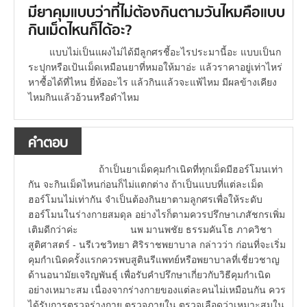
มียาคุมแบบว่าที่ไม่ต้องกินตามวันไหมคือแบบ
กินเม็ดไหนก็ได้อะ?
แบบไม่เป็นแผงไม่ได้มีลูกศรชี้อะไรประมานี้อะ แบบเป็นก
ระปุกหรือเป้นเม็ดเหมือนยาที่หมอให้มาอ่ะ แล้วราคาอยู่เท่าไหร่
หาซื้อได้ที่ไหน ยี่ห้ออะไร แล้วกินแล้วจะแพ้ไหม มีผลข้างเคียง
ไหมกินแล้วอ้วนหรือดำไหม
คำตอบ
ถ้าเป็นยาเม็ดคุมกำเนิดที่ทุกเม็ดมีฮอร์โมนเท่า
กัน จะกินเม็ดไหนก่อนก็ไม่แตกต่าง ถ้าเป็นแบบที่แต่ละเม็ด
ฮอร์โมนไม่เท่ากัน จำเป็นต้องกินยาตามลูกศรเพื่อให้ระดับ
ฮอร์โมนในร่างกายสมดุล อย่างไรก็ตามควรปรึกษาเภสัชกรเพิ่ม
เติมดีกว่าค่ะ นพ มานพชัย ธรรมคันโธ ภาควิชา
สูติศาสตร์ - นรีเวชวิทยา ศิริราชพยาบาล กล่าวว่า ก่อนที่จะเริ่ม
คุมกำเนิดครั้งแรกควรพบสูตินรีแพทย์หรือพยาบาลที่เชี่ยวชาญ
ด้านอนามัยเจริญพันธุ์ เพื่อรับคำปรึกษาเกี่ยวกับวิธีคุมกำเนิด
อย่างเหมาะสม เนื่องจากร่างกายของแต่ละคนไม่เหมือนกัน ควร
ได้รับการตรวจร่างกาย ตรวจภายใน ตรวจเลือดว่าเหมาะสมใน