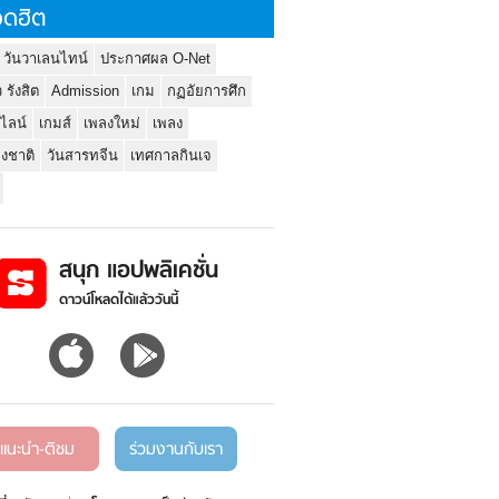
ดฮิต
 วันวาเลนไทน์
ประกาศผล O-Net
ว รังสิต
Admission
เกม
กฏอัยการศึก
นไลน์
เกมส์
เพลงใหม่
เพลง
่งชาติ
วันสารทจีน
เทศกาลกินเจ
สนุก แอปพลิเคชั่น
ดาวน์โหลดได้แล้ววันนี้
แนะนำ-ติชม
ร่วมงานกับเรา