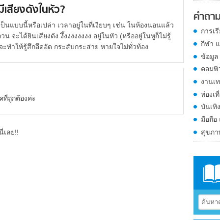
มีเสียงดังในหัว?
คำถาม
ป็นแบบนี้หรือเปล่า เวลาอยู่ในที่เงียบๆ เช่น ในห้องนอนแล้ว
การเร
 จะได้ยินเสียงดัง งึ้งงงงงงงง อยู่ในหัว (หรืออยู่ในหูก็ไม่รู้
กีฬา 
้วจะทำให้รู้สึกอึดอัด กระสับกระส่าย หายใจไม่ทั่วท้อง
ข้อมูล
คอมพิ
งานเท
ท่องเที
ี่ถูกต้องค่ะ
บันเทิ
มือถือ
สุขภ
ี่เลย!!