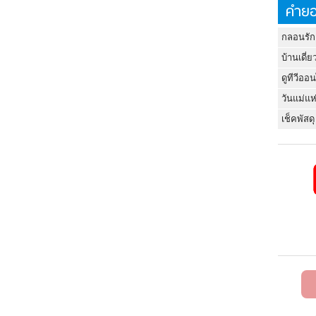
คำยอ
กลอนรัก
บ้านเดี่ย
ดูทีวีออ
วันแม่แห
เช็คพัสดุ