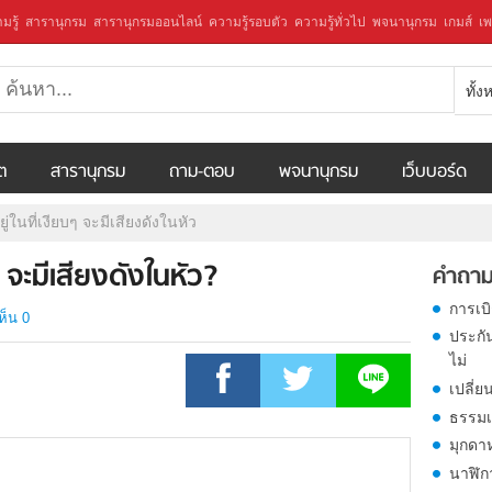
มรู้
สารานุกรม
สารานุกรมออนไลน์
ความรู้รอบตัว
ความรู้ทั่วไป
พจนานุกรม
เกมส์
เพ
ทั้
ีต
สารานุกรม
ถาม-ตอบ
พจนานุกรม
เว็บบอร์ด
่ในที่เงียบๆ จะมีเสียงดังในหัว
 จะมีเสียงดังในหัว?
คำถาม
การเบ
ห็น 0
ประกั
ไม่
เปลี่ย
ธรรมเ
มุกดา
นาฬิก