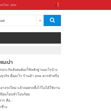
ลงใหม่
เพลง
งหมด
แนะนำ
ิกประกันสังคมต้องใช้หลักฐานอะไรบ้าง
นธุรกิจ คืออะไร ร้านค้า sme ควรทำหรือ
นยางรถใหม่ แล้วจอดรถทิ้งไว้ไม่ได้ใช้งาน
นียมโยนหัวโยนก้อย
หาร คือ…
าชีวะ