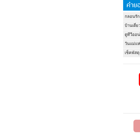
คำยอ
กลอนรัก
บ้านเดี่ย
ดูทีวีออ
วันแม่แห
เช็คพัสดุ