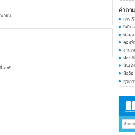
คำถาม
ระกอบ
การเร
กีฬา 
ข้อมูล
คอมพิ
งานเท
ท่องเที
บันเทิ
ี่เลย!!
มือถือ
สุขภ