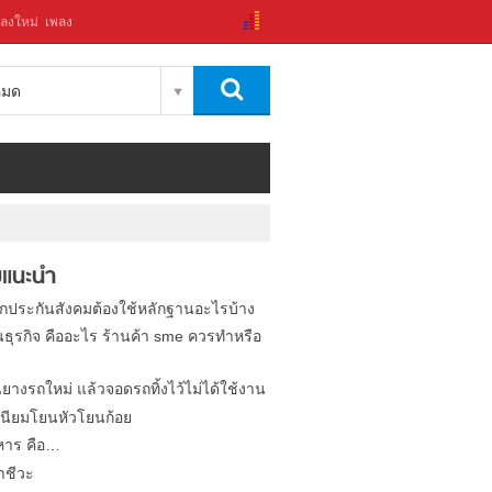
ลงใหม่
เพลง
งหมด
แนะนำ
ิกประกันสังคมต้องใช้หลักฐานอะไรบ้าง
นธุรกิจ คืออะไร ร้านค้า sme ควรทำหรือ
นยางรถใหม่ แล้วจอดรถทิ้งไว้ไม่ได้ใช้งาน
นียมโยนหัวโยนก้อย
หาร คือ…
าชีวะ