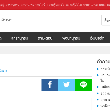
มรู้
สารานุกรม
สารานุกรมออนไลน์
ความรู้รอบตัว
ความรู้ทั่วไป
พจนานุกรม
เกมส์
เพ
ทั้
ีต
สารานุกรม
ถาม-ตอบ
พจนานุกรม
เว็บบอร์ด
คำถาม
การเบ
ห็น 0
ประกั
ไม่
เปลี่ย
ธรรมเ
มุกดา
นาฬิก