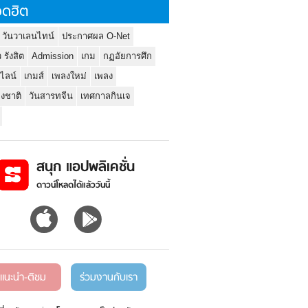
ดฮิต
 วันวาเลนไทน์
ประกาศผล O-Net
ว รังสิต
Admission
เกม
กฏอัยการศึก
นไลน์
เกมส์
เพลงใหม่
เพลง
่งชาติ
วันสารทจีน
เทศกาลกินเจ
สนุก แอปพลิเคชั่น
ดาวน์โหลดได้แล้ววันนี้
แนะนำ-ติชม
ร่วมงานกับเรา