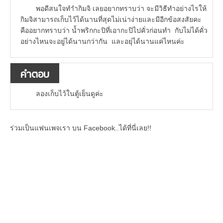
พอดีสนใจทำำกิมจิ เลยอยากทราบว่า จะมีวิธีทำอย่างไรให้
กิมจิสามารถเก็บไว้ได้นานที่สุดไม่เน่าง่ายและมีอีกข้อสงสัยคะ
คืออยากทราบว่า น้ำพริกกะปิที่เอากะปิไปคั่วก่อนทำ กับไม่ได้คั่ว
อย่างไหนจะอยู่ได้นานกว่ากัน และอยุ่ได้นานแค่ไหนค่ะ
คำตอบ
ลองเก็บไว้ในตู้เย็นดูค่ะ
ร่วมเป็นแฟนเพจเรา บน Facebook..ได้ที่นี่เลย!!