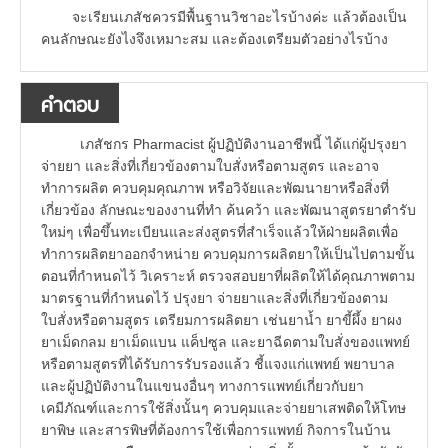
จะเรียนเภสัชควรมีพื้นฐานวิชาอะไรบ้างค่ะ แล้วต้องเป็น
คนลักษณะยังไงจึงเหมาะสม และต้องเตรียมตัวอย่างไรบ้าง
คำตอบ
เภสัชกร Pharmacist ผู้ปฏิบัติงานอาชีพนี้ ได้แก่ผู้ปรุงยา
จ่ายยา และสิ่งที่เกี่ยวข้องตามใบสั่งหรือตามสูตร และอาจ
ทำการผลิต ควบคุมคุณภาพ หรือวิจัยและพัฒนายาหรือสิ่งที่
เกี่ยวข้อง ลักษณะของงานที่ทำ ค้นคว้า และพัฒนาสูตรยาตำรับ
ใหม่ๆ เพื่อขึ้นทะเบียนและส่งสูตรที่สำเร็จแล้วให้ฝ่ายผลิตเพื่อ
ทำการผลิตยาออกจำหน่าย ควบคุมการผลิตยาให้เป็นไปตามขั้น
ตอนที่กำหนดไว้ วิเคราะห์ ตรวจสอบยาที่ผลิตให้ได้คุณภาพตาม
มาตรฐานที่กำหนดไว้ ปรุงยา จ่ายยาและสิ่งที่เกี่ยวข้องตาม
ใบสั่งหรือตามสูตร เตรียมการผลิตยา เช่นยาน้ำ ยาขี้ผึ้ง ยาผง
ยาเม็ดกลม ยาเม็ดแบน แค็ปซูล และยาฉีดตามใบสั่งของแพทย์
หรือตามสูตรที่ได้รับการรับรองแล้ว ชี้แจงแก่แพทย์ พยาบาล
และผู้ปฏิบัติงานในแขนงอื่นๆ ทางการแพทย์เกี่ยวกับยา
เคมีภัณฑ์และการใช้สิ่งนั้นๆ ควบคุมและจ่ายยาเสพติดให้โทษ
ยาพิษ และสารพิษที่ต้องการใช้เพื่อการแพทย์ กิจการในบ้าน