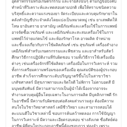
อุตสาหกรรมหรือเกษตรกรรม และจ่ายสิ่งนั้นๆ ตามกฎข้อบังคับ
ทำหน้าที่วิเคราะห์และทดสอบตามปกติ เพื่อให้ทราบชนิดความ
บริสุทธิ์และความแรงของยา จัดระเบียบและควบคุมรักษายาใน
คลังทำบัญชีประจำคลังโดยแบ่งเป็นหมวดหมู่ เช่น ยาเสพติดให้
โทษ ยาอันตราย ยาสามัญ เคมีภัณฑ์และเครื่องใช้ในการแพทย์
อาจจัดซื้อเวชภัณฑ์ และเคมีภัณฑ์และสะสมเครื่องใช้ในการ
แพทย์ไว้จ่ายแก่คนไข้ และห้องรักษาโรค อาจผลิต จำหน่าย
และชี้แจงเกี่ยวกับการใช้ผลิตภัณฑ์ เช่น สุขภัณฑ์ เครื่องสำอาง
เคมีภัณฑ์สำหรับเกษตรกรรมและพืชสวน และยาสำหรับสัตว์
ศึกษาวิธีการปฏิบัติงานที่รับผิดชอบ รวมทั้งวิธีการใช้เครื่องมือ
ต่างๆ เช่นเครื่องจักรที่ใช้ผลิตยา เครื่องมือในการวิเคราะห์ รวม
ทั้งการเตรียมความพร้อมของเครื่องมือ คุณสมบัติของผู้ประกอบ
อาชีพ สำเร็จการศึกษาระดับปริญญาตรีขึ้นไปในสาขาวิชา
เภสัชศาสตร์ มีสุขภาพกายและจิตใจดี ไม่พิการ ไม่ตาบอดสี มี
มนุษยสัมพันธ์ มีความสามารถเป็นผู้นำได้เนื่องจากอาจจะ
ทำงานควบคุมผู้อื่นโดยเฉพาะในงานการผลิต มีบุคลิกภาพดี รัก
ในอาชีพนี้ มีความรับผิดชอบต่อสังคมส่วนรวมสูง ต้องมีความ
สนใจในวิชาวิทยาศาสตร์ เคมีชีววิทยา และสามารถสอบได้
คะแนนดีในวิชาเหล่านี้ ชอบการค้นคว้าทดลอง การใช้ปัญญา
ในการวิเคราะห์ มีความละเอียดรอบคอบ ช่างสังเกต ซื่อสัตย์ต่อ
อาชีพ ผู้ที่สนใจประกอบอาชีพนี้ต้องชอบการ ท่องจำ เพราะ