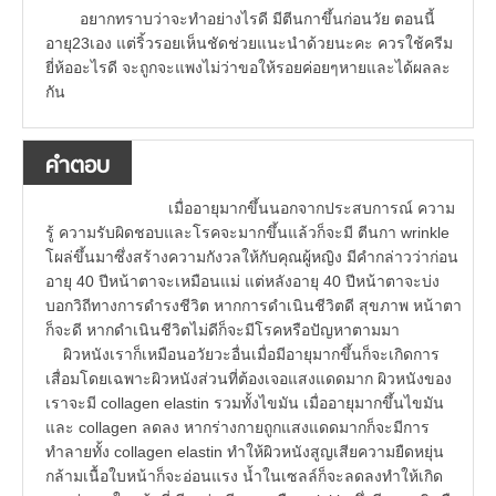
อยากทราบว่าจะทำอย่างไรดี มีตีนกาขึ้นก่อนวัย ตอนนี้
อายุ23เอง แต่ริ้วรอยเห็นชัดช่วยแนะนำด้วยนะคะ ควรใช้ครีม
ยี่ห้ออะไรดี จะถูกจะแพงไม่ว่าขอให้รอยค่อยๆหายและได้ผลละ
กัน
คำตอบ
เมื่ออายุมากขึ้นนอกจากประสบการณ์ ความ
รู้ ความรับผิดชอบและโรคจะมากขึ้นแล้วก็จะมี ตีนกา wrinkle
โผล่ขึ้นมาซึ่งสร้างความกังวลให้กับคุณผู้หญิง มีคำกล่าวว่าก่อน
อายุ 40 ปีหน้าตาจะเหมือนแม่ แต่หลังอายุ 40 ปีหน้าตาจะบ่ง
บอกวิถีทางการดำรงชีวิต หากการดำเนินชีวิตดี สุขภาพ หน้าตา
ก็จะดี หากดำเนินชีวิตไม่ดีก็จะมีโรคหรือปัญหาตามมา
ผิวหนังเราก็เหมือนอวัยวะอื่นเมื่อมีอายุมากขึ้นก็จะเกิดการ
เสื่อมโดยเฉพาะผิวหนังส่วนที่ต้องเจอแสงแดดมาก ผิวหนังของ
เราจะมี collagen elastin รวมทั้งไขมัน เมื่ออายุมากขึ้นไขมัน
และ collagen ลดลง หากร่างกายถูกแสงแดดมากก็จะมีการ
ทำลายทั้ง collagen elastin ทำให้ผิวหนังสูญเสียความยืดหยุ่น
กล้ามเนื้อใบหน้าก็จะอ่อนแรง น้ำในเซลล์ก็จะลดลงทำให้เกิด