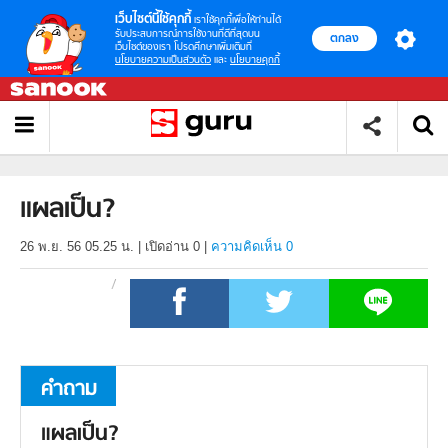
เว็บไซต์นี้ใช้คุกกี้
เราใช้คุกกี้เพื่อให้ท่านได้
รับประสบการณ์การใช้งานที่ดีที่สุดบน
ตกลง
เว็บไซต์ของเรา โปรดศึกษาเพิ่มเติมที่
นโยบายความเป็นส่วนตัว
และ
นโยบายคุกกี้
แผลเป็น?
26 พ.ย. 56 05.25 น.
|
เปิดอ่าน
0
|
ความคิดเห็น 0
คำถาม
แผลเป็น?