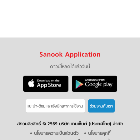
Sanook Application
ดาวน์โหลดได้แล้ววันนี้
แนะนำ-ติชมเเละแจ้งปัญหาการใช้งาน
ร่วมงานกับเรา
สงวนลิขสิทธิ์ ©
2569 บริษัท เทนเซ็นต์ (ประเทศไทย) จำกัด
นโยบายความเป็นส่วนตัว
นโยบายคุกกี้