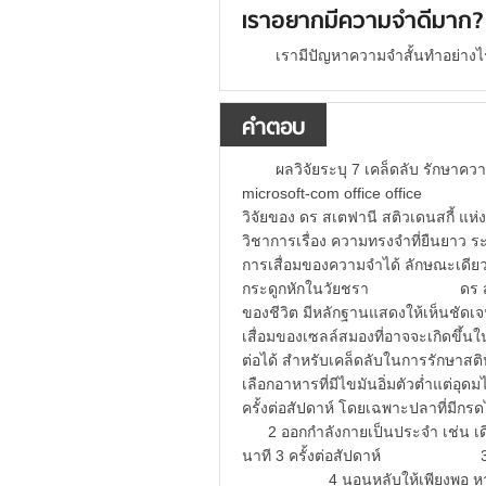
เราอยากมีความจำดีมาก?
เรามีปัญหาความจำสั้นทำอย่างไ
คำตอบ
ผลวิจัยระบุ 7 เคล็ดลับ รักษาค
microsoft-com office office ศู
วิจัยของ ดร สเตฟานี สติวเดนสกี้ แห
วิชาการเรื่อง ความทรงจำที่ยืนยาว ระ
การเสื่อมของความจำได้ ลักษณะเดียว
กระดูกหักในวัยชรา ดร สติวเดน
ของชีวิต มีหลักฐานแสดงให้เห็นชัดเจ
เสื่อมของเซลล์สมองที่อาจจะเกิดขึ้นใ
ต่อได้ สำหรับเคล็ดลับในการรั
เลือกอาหารที่มีไขมันอิ่มตัวต่ำแต่อุ
ครั้งต่อสัปดาห์ โดยเฉพาะปลาที
2 ออกกำลังกายเป็นประจำ เช่น เดิน 
นาที 3 ครั้งต่อสัปดาห์ 3 ไป
4 นอนหลับให้เพียงพอ หากนอนน้