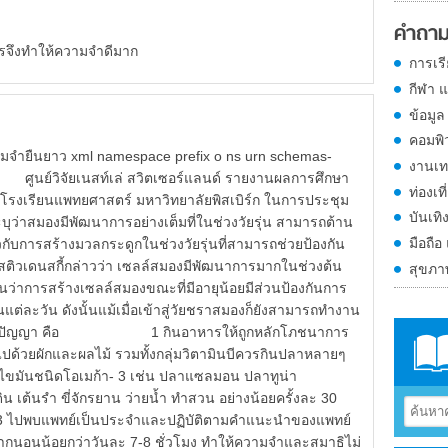
คำถาม
รจึงทำให้ความจำดีมาก
การเร
กีฬา 
ข้อมูล
คอมพิ
วามจำยืนยาว xml namespace prefix o ns urn schemas-
งานเท
นย์วิจัยเนสท์เล่ สวิตเซอร์แลนด์ รายงานผลการศึกษา
ท่องเที
่งโรงเรียนแพทยศาสตร์ มหาวิทยาลัยพิสเบิร์ก ในการประชุม
บันเทิ
บุว่าสมองมีพัฒนาการอย่างเต็มที่ในช่วงวัยรุ่น สามารถต้าน
มือถือ
กับการสร้างมวลกระดูกในช่วงวัยรุ่นที่สามารถช่วยป้องกัน
สกี้กล่าวว่า เซลล์สมองมีพัฒนาการมากในช่วงต้น
สุขภ
นว่าการสร้างเซลล์สมองขณะที่มีอายุน้อยมีส่วนป้องกันการ
นแต่ละวัน ดังนั้นแม้เมื่อเข้าสู่วัยชราสมองก็ยังสามารถทำงาน
กษาสติปัญญา คือ 1 กินอาหารให้ถูกหลักโภชนาการ
ดมไปด้วยผักและผลไม้ รวมทั้งกลุ่มวิตามินบีควรกินปลาหลายๆ
่มีกรดไขมันชนิดโอเมก้า- 3 เช่น ปลาแซลมอน ปลาทูน่า
เต้นรำ ขี่จักรยาน ว่ายน้ำ ทำสวน อย่างน้อยครั้งละ 30
พบแพทย์เป็นประจำและปฏิบัติตามคำแนะนำของแพทย์
อยกว่าวันละ 7-8 ชั่วโมง ทำให้ความจำและสมาธิไม่