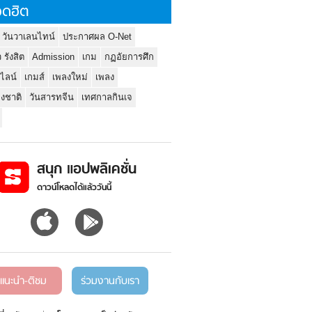
ดฮิต
 วันวาเลนไทน์
ประกาศผล O-Net
ว รังสิต
Admission
เกม
กฏอัยการศึก
นไลน์
เกมส์
เพลงใหม่
เพลง
่งชาติ
วันสารทจีน
เทศกาลกินเจ
สนุก แอปพลิเคชั่น
ดาวน์โหลดได้แล้ววันนี้
แนะนำ-ติชม
ร่วมงานกับเรา