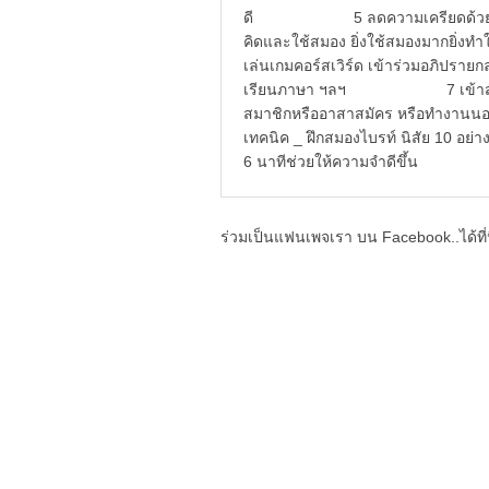
ดี 5 ลดความเครียดด้วย
คิดและใช้สมอง ยิ่งใช้สมองมากยิ่งทำ
เล่นเกมคอร์สเวิร์ด เข้าร่วมอภิปรายก
เรียนภาษา ฯลฯ 7 เข้าสังคมเพื่อ
สมาชิกหรืออาสาสมัคร หรือทำงานนอกเ
เทคนิค _ ฝึกสมองไบรท์ นิสัย 10 อย่างท
6 นาทีช่วยให้ความจำดีขึ้น
ร่วมเป็นแฟนเพจเรา บน Facebook..ได้ที่น