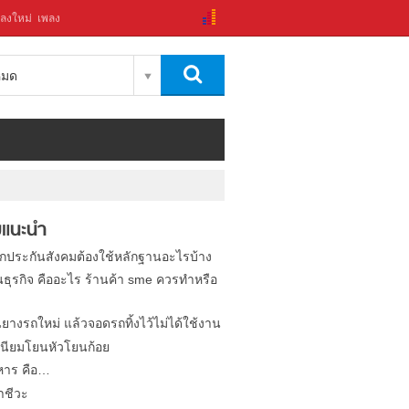
ลงใหม่
เพลง
งหมด
แนะนำ
ิกประกันสังคมต้องใช้หลักฐานอะไรบ้าง
นธุรกิจ คืออะไร ร้านค้า sme ควรทำหรือ
นยางรถใหม่ แล้วจอดรถทิ้งไว้ไม่ได้ใช้งาน
นียมโยนหัวโยนก้อย
หาร คือ…
าชีวะ