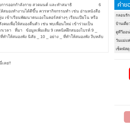
คำยอ
การออกกำลังกาย สวดมนต์ และทำสมาธิ 6
ให้สมองทำงานได้ดีขึ้น ควรหากิจกรรมทำ เช่น อ่านหนังสือ
กลอนรัก
ลุ่ม เข้าเรียนพัฒนาตนเองในคอร์สต่างๆ เรียนเปียโน หรือ
ให้สมองตื่นตัว เช่น พบเพื่อนใหม่ เข้าร่วมเป็น
บ้านเดี่ย
วลา ที่มา ข้อมูลเพิ่มเติม 9 เทคนิคฝึกสมองไบรท์ 9 _
ดูทีวีออ
ี่ทำให้สมองพัง นิสัย _ 10 _ อย่าง _ ที่ทำให้สมองพัง งีบหลับ
วันแม่แห
เช็คพัสดุ
ี่เลย!!