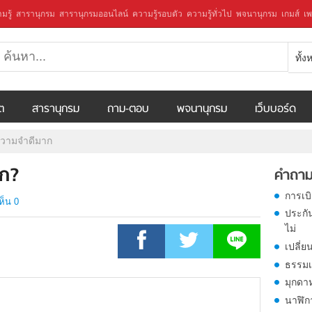
มรู้
สารานุกรม
สารานุกรมออนไลน์
ความรู้รอบตัว
ความรู้ทั่วไป
พจนานุกรม
เกมส์
เพ
ทั้
ีต
สารานุกรม
ถาม-ตอบ
พจนานุกรม
เว็บบอร์ด
ความจำดีมาก
าก?
คำถาม
การเบ
ห็น 0
ประกั
ไม่
เปลี่ย
ธรรมเ
มุกดา
นาฬิก