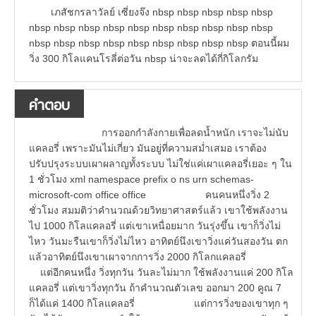
เภสัชกรลาวัลย์ เซี่ยงจ๊ง nbsp nbsp nbsp nbsp nbsp
nbsp nbsp nbsp nbsp nbsp nbsp nbsp nbsp nbsp nbsp
nbsp nbsp nbsp nbsp nbsp nbsp nbsp nbsp nbsp ตอนนี้ผม
วิ่ง 300 กิโลแคนโรลี่ต่อวัน nbsp น่าจะลดได้กี่กิโลกรัม
คำตอบ
การออกกำลังกายเพื่อลดน้ำหนัก เราจะไม่นับ
แคลอรี่ เพราะมันไม่เกี่ยว มันอยู่ที่ความสม่ำเสมอ เราต้อง
ปรับปรุงระบบเผาผลาญทั้งระบบ ไม่ใช่แค่เผาแคลอรี่เยอะ ๆ ใน
1 ชั่วโมง xml namespace prefix o ns urn schemas-
microsoft-com office office คนคนหนึ่งวิ่ง 2
ชั่วโมง สมมติว่าคำนวณด้วยวิทยาศาสตร์แล้ว เขาใช้พลังงาน
ไป 1000 กิโลแคลอรี่ แต่เขาเหนื่อยมาก วันรุ่งขึ้น เขาก็วิ่งไม่
ไหว วันมะรืนเขาก็วิ่งไม่ไหว อาทิตย์นึงเขาวิ่งแค่วันสองวัน ตก
แล้วอาทิตย์นึงเขาเผาจากการวิ่ง 2000 กิโลกแคลอรี่
แต่อีกคนหนึ่ง วิ่งทุกวัน วันละไม่มาก ใช้พลังงานแค่ 200 กิโล
แคลอรี่ แต่เขาวิ่งทุกวัน ถ้าคำนวณตัวเลข ออกมา 200 คูณ 7
ก็ได้แค่ 1400 กิโลแคลอรี่ แต่การวิ่งของเขาทุก ๆ