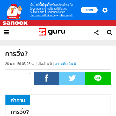
เว็บไซต์นี้ใช้คุกกี้
เราใช้คุกกี้เพื่อให้ท่านได้
รับประสบการณ์การใช้งานที่ดีที่สุดบน
ตกลง
เว็บไซต์ของเรา โปรดศึกษาเพิ่มเติมที่
นโยบายความเป็นส่วนตัว
และ
นโยบายคุกกี้
การวิ่ง?
26 พ.ย. 56 05.25 น.
|
เปิดอ่าน
0
|
ความคิดเห็น 0
คำถาม
การวิ่ง?