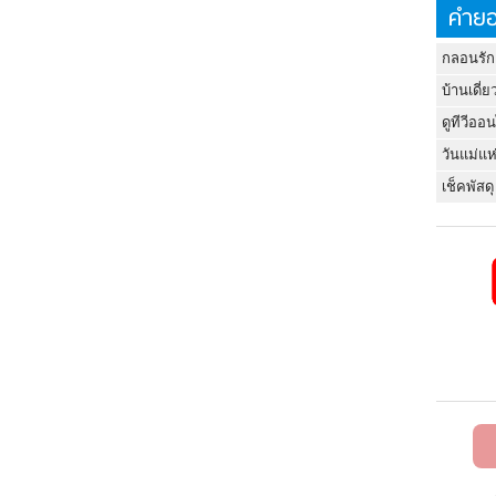
คำยอ
กลอนรัก
บ้านเดี่ย
ดูทีวีออ
วันแม่แห
เช็คพัสดุ