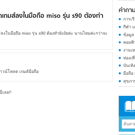
คำถาม
เกมส์ลงในมือถือ miso รุ่น s90 ต้องทำ
การเร
กีฬา 
งในมือถือ miso รุ่น s90 ต้องทำยังงัยค่ะ นานไหมค่ะกว่าจะ
ข้อมูล
คอมพิ
งานเท
ท่องเที
บันเทิ
 ดาวน์โหลด เกมส์มือถือ
มือถือ
สุขภ
ี่เลย!!