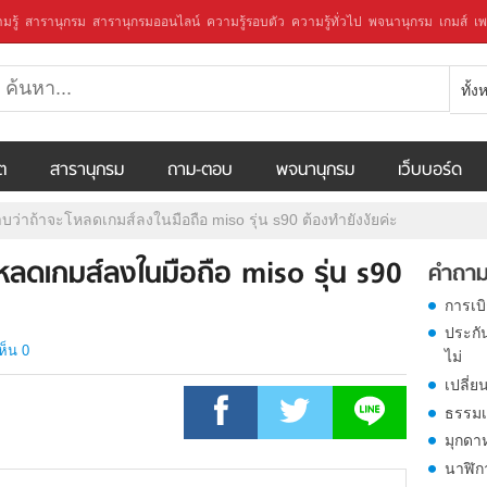
มรู้
สารานุกรม
สารานุกรมออนไลน์
ความรู้รอบตัว
ความรู้ทั่วไป
พจนานุกรม
เกมส์
เพ
ทั้
ีต
สารานุกรม
ถาม-ตอบ
พจนานุกรม
เว็บบอร์ด
ว่าถ้าจะโหลดเกมส์ลงในมือถือ miso รุ่น s90 ต้องทำยังงัยค่ะ
หลดเกมส์ลงในมือถือ miso รุ่น s90
คำถาม
การเบ
ประกั
ห็น 0
ไม่
เปลี่ย
ธรรมเ
มุกดา
นาฬิก