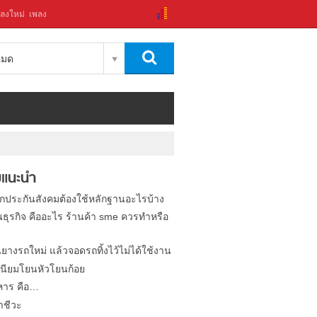
ลงใหม่
เพลง
งหมด
แนะนำ
ิกประกันสังคมต้องใช้หลักฐานอะไรบ้าง
นธุรกิจ คืออะไร ร้านค้า sme ควรทำหรือ
นยางรถใหม่ แล้วจอดรถทิ้งไว้ไม่ได้ใช้งาน
นียมโยนหัวโยนก้อย
หาร คือ…
าชีวะ