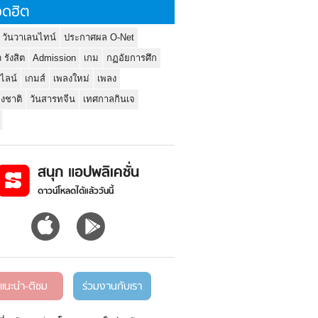
ดฮิต
 วันวาเลนไทน์
ประกาศผล O-Net
ว รังสิต
Admission
เกม
กฏอัยการศึก
นไลน์
เกมส์
เพลงใหม่
เพลง
่งชาติ
วันสารทจีน
เทศกาลกินเจ
สนุก แอปพลิเคชั่น
ดาวน์โหลดได้แล้ววันนี้
แนะนำ-ติชม
ร่วมงานกับเรา