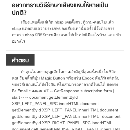
อยากทราบวิธีรักษาเสียงแหบให้หายเป็น
ปกติ?
เสียงแหบตั้งแต่เกิด nbsp เคยตั้งกระทู้ถาม-ตอบไปแล้ว
nbsp แต่ตอบแค่ว่าประเภทของเสียงเท่านั้นครั้งนี้จึงต้องการ
ถามว่า nbsp มีวิธีรักษาเสียงแหบให้เป็นปกติมีอะไรบ้าง และ ทำ
อย่างไร
คำตอบ
ถ้าคุณไม่อยากสูญเสียโอกาสสำคัญที่สุดครั้งหนึ่งในชีวิต
คุณ รีบคลิ๊กที่ปุ่ม Magic Button พร้อมรับ Ebook คัมภีร์เคล็ดลับ
ของวิธีเสกเงินได้ดั่งใจฝัน ที่ไม่สามารถหาจากที่ไหนได้้ ส่งตรง
ถึง Email ของคุณ ฟรี -- GetResponse subscription form |
start -- -- document getElementById
XSP_LEFT_PANEL_SPC innerHTML document
getElementById XSP_LEFT_PANEL innerHTML document
getElementById XSP_LEFT_PANEL innerHTML document
getElementById XSP_RIGHT_PANEL_SPC innerHTML
document getElementById XSP_RIGHT_PANEL innerHTML