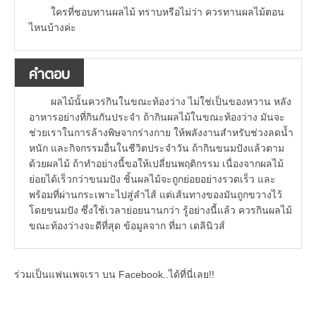
ใครที่ชอบทานผลไม้ ทราบหรือไม่ว่า ควรทานผลไม้ตอน
ไหนบ้างค่ะ
คำตอบ
ผลไม้นั้นควรกินในขณะท้องว่าง ไม่ใช่เป็นของหวาน หลัง
อาหารอย่างที่กินกันประจำ ถ้ากินผลไม้ในขณะท้องว่าง มันจะ
ช่วยเราในการล้างพิษจากร่างกาย ให้พลังงานสำหรับช่วงลดน้ำ
หนัก และกิจกรรมอื่นในชีวิตประจำวัน ถ้ากินขนมปังแล้วตาม
ด้วยผลไม้ ถ้าทำอย่างนี้ขอให้เปลี่ยนพฤติกรรม เนื่องจากผลไม้
ย่อยได้เร็วกว่าขนมปัง ชิ้นผลไม้จะถูกย่อยอย่างรวดเร็ว และ
พร้อมที่ผ่านกระเพาะไปสู่ลำไส้ แต่เส้นทางของมันถูกขวางไว้
โดยขนมปัง ซึ่งใช้เวลาย่อยนานกว่า รู้อย่างนี้แล้ว ควรกินผลไม้
ขณะท้องว่างจะดีที่สุด ข้อมูลจาก ที่มา เดลินิวส์
ร่วมเป็นแฟนเพจเรา บน Facebook..ได้ที่นี่เลย!!