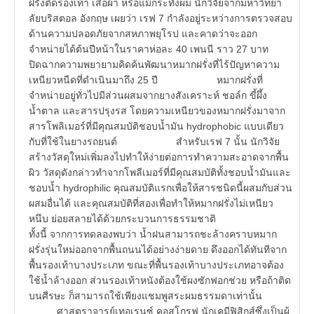
ฝรั่งติดรองเท้า เสื้อผ้า หรือแม้กระทั่งผม นักวิจัยจากมหาวิทยา
ลัยบริสตอล อังกฤษ เผยว่า เรฟ 7 กำลังอยู่ระหว่างการตรวจสอบ
ด้านความปลอดภัยจากสหภาพยุโรป และคาดว่าจะออก
จำหน่ายได้ต้นปีหน้าในราคาห่อละ 40 เพนนี ราว 27 บาท
ปิดฉากความพยายามคิดค้นพัฒนาหมากฝรั่งที่ไร้ปัญหาความ
เหนียวหนืดที่ดำเนินมาถึง 25 ปี หมากฝรั่งที่
จำหน่ายอยู่ทั่วไปมีส่วนผสมจากยางสังเคราะห์ ชอล์ก ขี้ผึ้ง
น้ำตาล และสารปรุงรส โดยความเหนียวของหมากฝรั่งมาจาก
สารโพลิเมอร์ที่มีคุณสมบัติชอบน้ำมัน hydrophobic แบบเดียว
กับที่ใช้ในยางรถยนต์ สำหรับเรฟ 7 นั้น นักวิจัย
สร้างวัสดุใหม่เพิ่มลงไปทำให้ง่ายต่อการทำความสะอาดจากพื้น
ผิว วัสดุดังกล่าวทำจากโพลีเมอร์ที่มีคุณสมบัติทั้งชอบน้ำมันและ
ชอบน้ำ hydrophilic คุณสมบัติแรกเพื่อให้สารชนิดนี้ผสมกับส่วน
ผสมอื่นได้ และคุณสมบัติที่สองเพื่อทำให้หมากฝรั่งไม่เหนียว
หนึบ ย่อยสลายได้ด้วยกระบวนการธรรมชาติ
ทั้งนี้ จากการทดลองพบว่า น้ำฝนสามารถชะล้างคราบหมาก
ฝรั่งรุ่นใหม่ออกจากพื้นถนนได้อย่างง่ายดาย ดึงออกได้ทันทีจาก
พื้นรองเท้าบางประเภท ขณะที่พื้นรองเท้าบางประเภทอาจต้อง
ใช้น้ำล้างออก ส่วนรองเท้าหนังต้องใช้ผงซักฟอกช่วย หรือถ้าติด
บนศีรษะ ก็สามารถใช้เพียงแชมพูสระผมธรรมดาเท่านั้น
ศาสตราจารย์เทอเรนซ์ คอสโกรฟ นักเคมีฟิสิกส์ซึ่งเป็นผู้