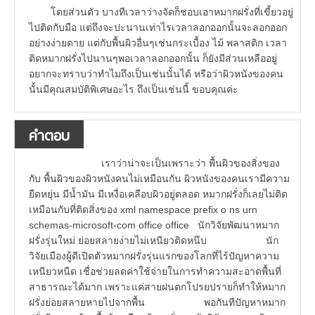
โดยส่วนตัว บางทีเวลาว่างจัดก็ชอบเอาหมากฝรั่งที่เขี้ยวอยู่
ไปติดกับมือ แต่ถึงจะปะนานเท่าไรเวลาลอกออกนั้นจะลอกออก
อย่างง่ายดาย แต่กับพื้นผิวอื่นๆเช่นกระเบื้อง ไม้ พลาสติก เวลา
ติดหมากฝรั่งไปนานๆพอเวลาลอกออกนั้น ก็ยังมีส่วนเหลืออยู่
อยากจะทราบว่าทำไมถึงเป็นเช่นนั้นได้ หรือว่าผิวหนังของคน
นั้นมีคุณสมบัติพิเศษอะไร ถึงเป็นเช่นนี้ ขอบคุณค่ะ
คำตอบ
เราว่าน่าจะเป็นเพราะว่า พื้นผิวของสิ่งของ
กับ พื้นผิวของผิวหนังคนไม่เหมือนกัน ผิวหนังของคนเรามีความ
ยืดหยุ่น มีน้ำมัน มีเหงื่อเคลือบผิวอยู่ตลอด หมากฝรั่งก็เลยไม่ติด
เหมือนกับที่ติดสิ่งของ xml namespace prefix o ns urn
schemas-microsoft-com office office นักวิจัยพัฒนาหมาก
ฝรั่งรุ่นใหม่ ย่อยสลายง่ายไม่เหนียวติดหนึบ นัก
วิจัยเมืองผู้ดีเปิดตัวหมากฝรั่งรุ่นแรกของโลกที่ไร้ปัญหาความ
เหนียวหนืด เชื่อช่วยลดค่าใช้จ่ายในการทำความสะอาดพื้นที่
สาธารณะได้มาก เพราะแค่สายฝนตกโปรยปรายก็ทำให้หมาก
ฝรั่งย่อยสลายหายไปจากพื้น พอกันทีปัญหาหมาก