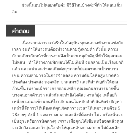
ช่วงนี้นอนไม่ค่อยหลับค่ะ มีวิธีไหนบ้างค่ะที่ทำให้นอนเต็ม
อิ่ม
คำตอบ
เนื่องจากสภาวะเร่งรีบในปัจจุบัน ทุกคนต่างทำงานแข่งกับ
เวลา จนทำให้บางคนต้องทำงานหามรุ่งหามค่ำ ดังนั้น ความ
กังวลเกี่ยวกับหน้าที่การงานจึงเป็นสาเหตุสำคัญที่ทำให้คุณนอน
ไม่หลับ ทำให้ร่างกายพักผ่อนได้ไม่เต็มที่ จนกลายเป็นเรื่องปกติ
แล้ว และแน่นอนว่าผลเสียต่อสุขภาพก็ย่อมตามมาเป็นขบวน
เช่น ความสามารถในการจำลดลง ความดันโลหิตสูง ปวดหัว
ปวดท้อง ปวดหลัง หงุดหงิด ขาดสมาธิ และที่สำคัญทำให้คุณ
อ้วนขึ้น เพราะเมื่อร่างกายอ่อนเพลีย คุณจะกินอาหารมากขึ้น
บางคนอาจค้านว่า แล้วฉันจะทำยังไงดีล่ะ งานก็ยุ่ง เหนื่อยก็
เหนื่อย แต่พอเข้านอนทีไรกลับนอนไม่หลับสักที อันที่จริงปัญหา
เหล่านี้จัดการได้เพียงแค่คุณจัดตารางเวลาให้เหมาะสมด้วย 5
วิธีง่ายๆ ดังนี้ 1 จดตารางเวลาและสิ่งที่ต้องทำ ไม่ว่าเรื่องนั้นจะ
เป็นธุระหรือการนัดต่างๆ เพราะเมื่อคุณได้เขียนหรือจดแล้วคุณ
จะเลิกกังวลและว้าวุ่นใจ ทำให้คุณหลับอย่างสบาย ไม่ต้องเสีย