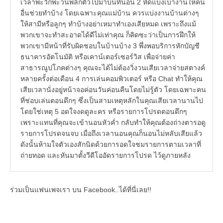
เวลาพะวักพะวนพลิกตัวไปมาบนที่นอน 2 หัดแบ่งเบางานให้คน
อื่นช่วยทำบ้าง โดยเฉพาะคุณแม่บ้าน ควรแบ่งงานบ้านต่างๆ
ให้สามีหรือลูกๆ ทำบ้างอย่าเหมาทำเองเสียหมด เพราะถึงแม้
พวกเขาจะทำสะอาดได้ดีไม่เท่าคุณ ก็คิดซะว่าเป็นการฝึกให้
พวกเขามีหน้าที่รับผิดชอบในบ้านบ้าง 3 พึ่งพอบริการหักบัญชี
ธนาคารอัตโนมัติ หรือเคาน์เตอร์เซอร์วิส เพื่อจ่ายค่า
สาธารณูปโภคต่างๆ คุณจะได้ไม่ต้องวิ่งวนเสียเวลาจ่ายสตางค์
หลายครั้งต่อเดือน 4 การเล่นคอมพิวเตอร์ หรือ Chat ทำให้คุณ
เสียเวลานั่งอยู่หน้าจอค่อนวันค่อนคืนโดยไม่รู้ตัว โดยเฉพาะคน
ที่ช่อบเล่นตอนดึกๆ ซึ่งเป็นสามเหตุหลักในคุณเสียเวลานานไป
โดยใช่เหตุ 5 อดใจงดดูละคร หรือรายการโปรดตอนดึกๆ
เพราะแทนที่คุณจะเข้านอนหัวค่ำ กลับทำให้คุณต้องถ่างตารอดู
รายการโปรดจนจบ เมื่อถึงเวลานอนคุณก็นอนไม่หลับเสียแล้ว
ดังนั้นห้ามใจตัวเองสักนิดด้วยการอดใจชมรายการตามเวลาที่
ถ่ายทอด และหันมาตั้งวีดีโออัดรายการโปรด ไว้ดูภายหลัง
ร่วมเป็นแฟนเพจเรา บน Facebook..ได้ที่นี่เลย!!