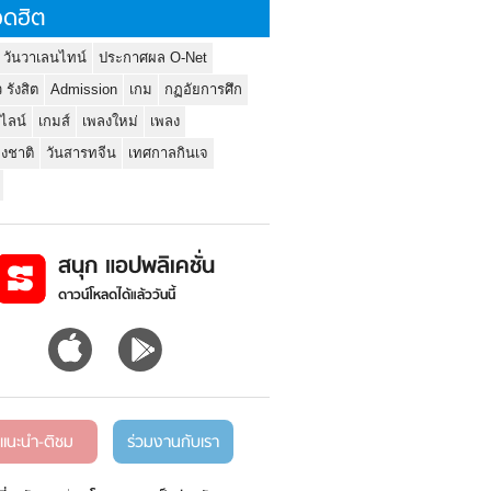
ดฮิต
 วันวาเลนไทน์
ประกาศผล O-Net
ว รังสิต
Admission
เกม
กฏอัยการศึก
นไลน์
เกมส์
เพลงใหม่
เพลง
่งชาติ
วันสารทจีน
เทศกาลกินเจ
สนุก แอปพลิเคชั่น
ดาวน์โหลดได้แล้ววันนี้
แนะนำ-ติชม
ร่วมงานกับเรา