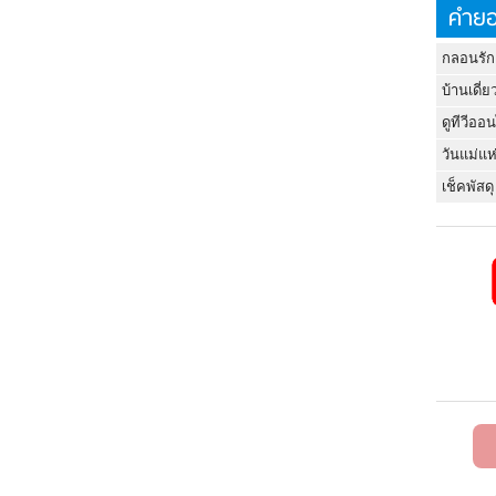
คำยอ
กลอนรัก
บ้านเดี่ย
ดูทีวีออ
วันแม่แห
เช็คพัสดุ