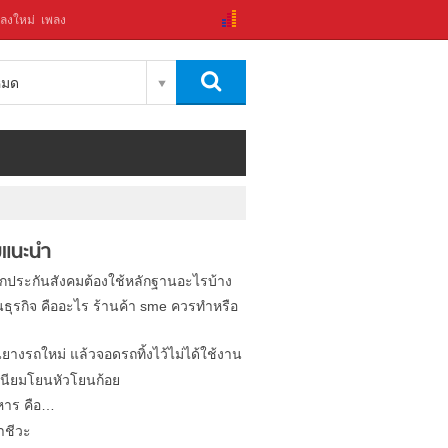
ลงใหม่
เพลง
งหมด
แนะนำ
ิกประกันสังคมต้องใช้หลักฐานอะไรบ้าง
นธุรกิจ คืออะไร ร้านค้า sme ควรทำหรือ
นยางรถใหม่ แล้วจอดรถทิ้งไว้ไม่ได้ใช้งาน
นียมโยนหัวโยนก้อย
หาร คือ…
าชีวะ