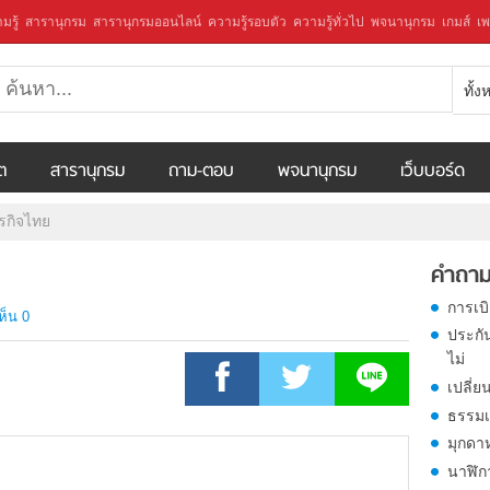
มรู้
สารานุกรม
สารานุกรมออนไลน์
ความรู้รอบตัว
ความรู้ทั่วไป
พจนานุกรม
เกมส์
เพ
ทั้
ีต
สารานุกรม
ถาม-ตอบ
พจนานุกรม
เว็บบอร์ด
ุรกิจไทย
คำถาม
การเบ
ห็น 0
ประกั
ไม่
เปลี่ย
ธรรมเ
มุกดา
นาฬิก