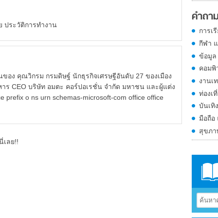
คำถาม
ทย ประวัติการทำงาน
การเร
กีฬา 
ข้อมูล
คอมพิ
วิกรม กรมดิษฐ์ นักธุรกิจเศรษฐีอันดับ 27 ของเมือง
งานเท
หาร CEO บริษัท อมตะ คอร์ปอเรชั่น จำกัด มหาชน และผู้แต่ง
ท่องเที
 prefix o ns urn schemas-microsoft-com office office
บันเทิ
มือถือ
สุขภ
ี่เลย!!