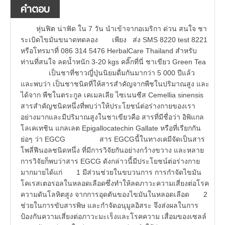
คำตอบ
หุ่นฟิต น่าฟัด ใน 7 วัน นำเข้าจากอเมริกา ด่วน สนใจ ชา
ระเบิดไขมันขนาดทดลอง เพียง ส่ง SMS 8220 test 8221
หรือโทรมาที่ 086 314 5476 HerbalCare Thailand สำหรับ
ท่านที่สนใจ ลดน้ำหนัก 3-20 kgs คลิ๊กที่นี่ ชาเขียว Green Tea
เป็นชาที่ชาวญี่ปุ่นนิยมดื่มกันมากว่า 5 000 ปีแล้ว
และพบว่า เป็นชาชนิดที่ให้สารสำคัญจากพืชในปริมาณสูง และ
ได้จาก พืชในตระกูล เคเมลเลีย ไซเนนซีส Cemellia sinensis
สารสำคัญชนิดหนึ่งที่พบว่าให้ประโยชน์ต่อร่างกายของเรา
อย่างมากและมีปริมาณสูงในชาเขียวคือ สารที่มีชื่อว่า อิพิแกล
โลเคเทชิน แกลเลต Epigallocatechin Gallate หรือที่เรียกกัน
ย่อๆ ว่า EGCG สาร EGCGนี้ในทางเคมีจัดเป็นสาร
โพลี่ฟีนอลชนิดหนึ่ง ที่มีการวิจัยกันอย่างกว้างขวาง และหลาย
การวิจัยก็พบว่าสาร EGCG ดังกล่าวนี้มีประโยชน์ต่อร่างกาย
มากมายได้แก่ 1 มีส่วนช่วยในขบวนการ การกำจัดไขมัน
โคเรสเตอรอลในหลอดเลือดซึ่งทำให้ลดภาวะความเสี่ยงต่อโรค
ความดันโลหิตสูง จากการอุดตันของไขมันในหลอดเลือด 2
ช่วยในการขับสารพิษ และกำจัดอนุมูลอิสระ จึงส่งผลในการ
ป้องกันความเสี่ยงต่อภาวะมะเร็งและโรคความ เสื่อมของเซลล์