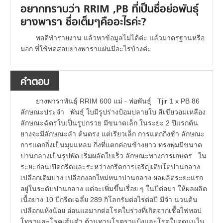
อยากทราบว่า RRIM ,PB ที่เป็นชื่อย่อพันธุ์
ยางพารา ชื่อเต็มๆคืออะไรค่ะ?
พอดีทำรายงาน แล้วหาข้อมูลไม่ได้ค่ะ แล้วมาตรฐานหรือ
มอก.ที่ใช้ทดสอบยางพาราแผ่นมีอะไรบ้างค่ะ
คำตอบ
ยางพาราพันธุ์ RRIM 600 แม่ - พ่อพันธุ์ Tjir 1 x PB 86
ลักษณะประจำ พันธุ์ ใบมีรูปร่างป้อมปลายใบ สีเขียวอมเหลือง
ลักษณะฉัตรใบเป็นรูปกรวย มีขนาดเล็ก ในระยะ 2 ปีแรกต้น
ยางจะมีลักษณะลำ ต้นตรง แต่เรียวเล็ก การแตกกิ่งช้า ลักษณะ
การแตกกิ่งเป็นมุมแหลม กิ่งที่แตกค่อนข้างยาว ทรงพุ่มมีขนาด
ปานกลางเป็นรูปพัด เริ่มผลัดใบเร็ว ลักษณะทางการเกษตร ใน
ระยะก่อนเปิดกรีดและระหว่างกรีดการเจริญเติบโตปานกลาง
เปลือกเดิมบาง เปลือกงอกใหม่หนาปานกลาง ผลผลิตระยะแรก
อยู่ในระดับปานกลาง แต่จะเพิ่มขึ้นเรื่อย ๆ ในปีต่อมา ให้ผลผลิต
เนื้อยาง 10 ปีกรีดเฉลี่ย 289 กิโลกรัมต่อไร่ต่อปี มีจำ นวนต้น
เปลือกแห้งน้อย อ่อนแอมากต่อโรคใบร่วงที่เกิดจากเชื้อไฟทอป
โทราและโรคเส้นดำ ต้านทานโรคราแป้งและโรคใบจุดนูนใน