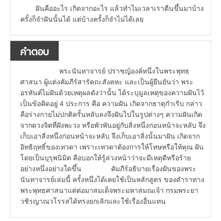
ฝันคืออะไร เกิดจากอะไร แล้วทำไมเวลาเราตืนขึ้นมาบ้าง
ครั้งก็จำฝันนั้นได้ แต่บ้างครั้งก็จำไม่ได้เลย
คำตอบ
พระนันทาจารย์ ปราชญ์องค์หนึ่งในพระพุทธ
ศาสนา ผู้แต่งคัมภีร์สารัตถะสังคหะ และเป็นผู้ยืนยันว่า พระ
อรหันต์ไม่ฝันด้วยเหตุผลดังว่านั้น ได้ระบุมูลเหตุของความฝันไว้
เป็นข้อคิดอยู่ 4 ประการ คือ ความฝัน เกิดจากธาตุกำเริบ กล่าว
คือร่างกายไม่ปกติครั้นหลับลงจึงฝันไปในรูปต่างๆ ความฝันเกิด
จากดวงจิตที่ฝังพะวง หรือพัวพันอยู่กับสิ่งหนึ่งก่อนหน้าจะหลับ จึง
เก็บเอาสิ่งหนึ่งก่อนหน้าจะหลับ จึงเก็บเอาสิ่งนั้นมาฝัน เกิดจาก
อิทธิฤทธิ์ของเทวดา เพราะเทวดาต้องการให้โทษหรือให้คุณ ฝัน
โดยเป็นบุรุพนิมิต คือบอกให้รู้ล่วงหน้าว่าจะมีเหตุดีหรือร้าย
อย่างหนึ่งอย่างใดขึ้น คัมภีร์อธิบายเรื่องฝันของพระ
นันทาจารย์เล่มนี้ ครั้งหนึ่งได้เคยใช้เป็นหลักสูตร ของตำราทาง
พระพุทธศาสนาแต่ต่อมาสมเด็จพระมหาสมณเจ้า กรมพระยา
วชิรญาณวโรรสได้ทรงยกเลิกและใช้เรื่องอื่นแทน