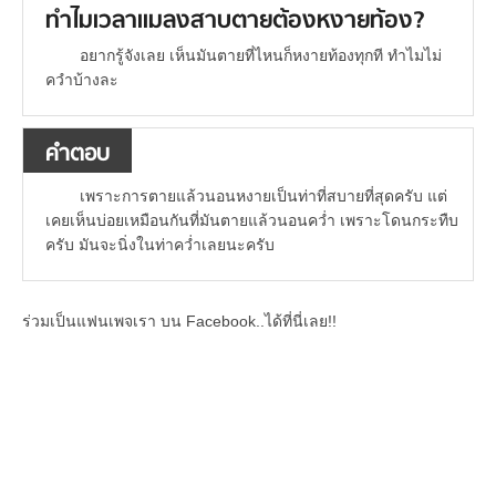
ทําไมเวลาเเมลงสาบตายต้องหงายท้อง?
อยากรู้จังเลย เห็นมันตายที่ไหนก็หงายท้องทุกที ทําไมไม่
ควําบ้างละ
คำตอบ
เพราะการตายแล้วนอนหงายเป็นท่าที่สบายที่สุดครับ แต่
เคยเห็นบ่อยเหมือนกันที่มันตายแล้วนอนคว่ำ เพราะโดนกระทืบ
ครับ มันจะนิ่งในท่าคว่ำเลยนะครับ
ร่วมเป็นแฟนเพจเรา บน Facebook..ได้ที่นี่เลย!!