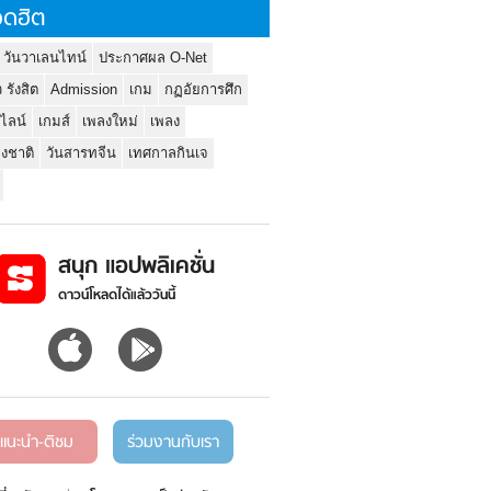
ดฮิต
 วันวาเลนไทน์
ประกาศผล O-Net
ว รังสิต
Admission
เกม
กฏอัยการศึก
นไลน์
เกมส์
เพลงใหม่
เพลง
่งชาติ
วันสารทจีน
เทศกาลกินเจ
สนุก แอปพลิเคชั่น
ดาวน์โหลดได้แล้ววันนี้
แนะนำ-ติชม
ร่วมงานกับเรา