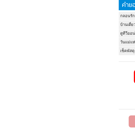
คำยอ
กลอนรัก
บ้านเดี่ย
ดูทีวีออ
วันแม่แห
เช็คพัสดุ