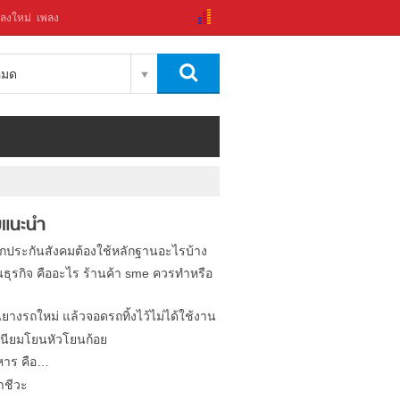
ลงใหม่
เพลง
งหมด
แนะนำ
ิกประกันสังคมต้องใช้หลักฐานอะไรบ้าง
นธุรกิจ คืออะไร ร้านค้า sme ควรทำหรือ
นยางรถใหม่ แล้วจอดรถทิ้งไว้ไม่ได้ใช้งาน
นียมโยนหัวโยนก้อย
หาร คือ…
าชีวะ