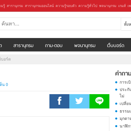
มรู้
สารานุกรม
สารานุกรมออนไลน์
ความรู้รอบตัว
ความรู้ทั่วไป
พจนานุกรม
เกมส์
เพ
ทั้
ีต
สารานุกรม
ถาม-ตอบ
พจนานุกรม
เว็บบอร์ด
์บอร์ด
คำถาม
การเบ
ห็น 0
ประกั
ไม่
เปลี่ย
ธรรมเ
มุกดา
นาฬิก