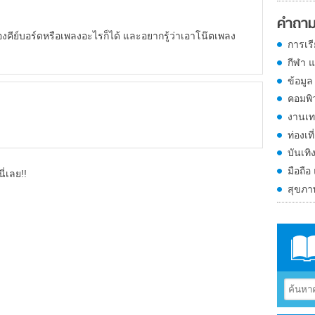
คำถาม
ีย์บอร์ดหรือเพลงอะไรก็ได้ และอยากรู้ว่าเอาโน๊ตเพลง
การเร
กีฬา 
ข้อมูล
คอมพิ
งานเท
ท่องเที
บันเทิ
มือถือ
ี่เลย!!
สุขภ