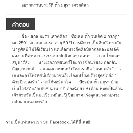
อยากทราบประวัติ ตั๊ก มยุรา เศวตศิลา
คำตอบ
ชื่อ - สกุล มยุรา เศวตศิลา ชื่อเล่น ตั๊ก วันเกิด 2 กรกฏา
คม 2501 สถานะ สมรส อายุ 50 ปี การศึกษา เป็นศิษย์วิทยาลัย
นาฏศิลป์ ไม่ได้เรียนรำ แต่เลือกทางคีตศิลป์สากลและบัลเล่ต์
ผลงานที่ผ่านมา - นางแบบปกนิตยสารลลนา - ถ่ายโฆษณา
สบู่ดาร์ลิ่ง - นางเอกภาพยนตร์โดยการชักนำของ ดอกดิน
กัญญามาลย์ - แสดงภาพยนตร์เรื่องแรกคือ “ แหม่มจ๋า ” -
เล่นละครโทรทัศน์เรื่อยมาจนถึงเรื่องเปรี้ยงปร้างสุดขีดคือ “
ด้วยปีกของรัก ” - สะใภ้ทอร์นาโด ปัจจุบัน ตั๊ก มยุรา ป่วย
เป็นไวรัสตับอักเสบซี นาน 2 ปี ต้องฉีดยา 9 เดือน หมดเป็นล้าน
เจ้าตัวหวั่นเป็นมะเร็ง เหมือน ปุ๊ ปิยะมาศ เร่งดูแลร่างกายหวัง
กลับมาเล่นละครอีก
ร่วมเป็นแฟนเพจเรา บน Facebook..ได้ที่นี่เลย!!