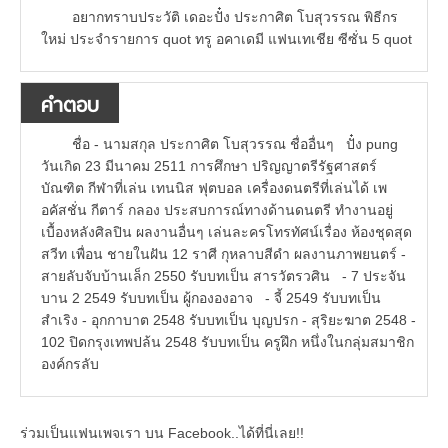
อยากทราบประวัติ เดอะปั๋ง ประกาศิต โบสุวรรณ พิธีกร
ใหม่ ประจำรายการ quot ทรู อคาเดมี แฟนเทเชีย ซีซั่น 5 quot
คำตอบ
ชื่อ - นามสกุล ประกาศิต โบสุวรรณ ชื่ออื่นๆ ปั๋ง pung
วันเกิด 23 มีนาคม 2511 การศึกษา ปริญญาตรีรัฐศาสตร์
บัณฑิต กีฬาที่เล่น เทนนิส ฟุตบอล เครื่องดนตรีที่เล่นได้ เพ
อคัสชั่น กีตาร์ กลอง ประสบการณ์ทางด้านดนตรี ทำงานอยู่
เบื้องหลังศิลปิน ผลงานอื่นๆ เล่นละครโทรทัศน์เรื่อง ห้องชุดสุด
สวีท เพื่อน ชายในฝัน 12 ราศี กุหลาบสีดำ ผลงานภาพยนตร์ -
สายลับจับบ้านเล็ก 2550 รับบทเป็น สารวัตรวศิน - 7 ประจัน
บาน 2 2549 รับบทเป็น ผู้กององอาจ - จี้ 2549 รับบทเป็น
สำเริง - อุกกาบาต 2548 รับบทเป็น บุญปรก - สุริยะฆาต 2548 -
102 ปิดกรุงเทพปล้น 2548 รับบทเป็น ครูฝึก หนึ่งในกลุ่มสมาชิก
องค์กรลับ
ร่วมเป็นแฟนเพจเรา บน Facebook..ได้ที่นี่เลย!!