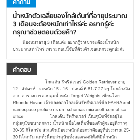
คำถาม
น้ำหนักตัวเฉลี่ยของโกล้เด้นท์ที่อายุประมาณ
3 เดือนจะต้องหนักเท่าไหร่ค่ะ อยากรู้ค่ะ
กรุณาช่วยตอบด้วยค๊า?
น้องหมาอายุ 3 เดือนค่ะ อยากรู้ว่าเขาจะต้องน้ำหนัก
ประมาณเท่าไหร่ เพราะตอนนี้จับที่ตัวเค้าเจอแต่กระดูกอ่ะค่ะ
คำตอบ
โกลเด้น รีทรีฟเวอร์ Golden Retriever อายุ
12 สัปดาห์ จะหนัก 15 - 16 ปอนด์ 6 81-7 27 kg โดยอ้างอิง
จาก ตารางการควบคุมน้ำหนัก Target Weights เขียนโดย
Rhondo Hovan เจ้าของคอกโกลเด้นรีทรีฟเวอร์ชื่อ FAERA xml
namespace prefix o ns urn schemas-microsoft-com office
office โกลเด้น รีทรีฟเวอร์ เป็นสุนัขที่จัดอยู่ใน
กลุ่มสุนัขขนาดกลาง น้ำหนักเมื่อโตเต็มที่ของตัวผู้จะอยู่ที่ราวๆ
30-35 กิโลกรัม ส่วนตัวเมียจะหนักน้อยกว่าคืออยู่ที่ประมาณ 25-
30 กิโลกรัม แต่ทั้งนี้พบว่าสุนัขทั้งสองเพศมีทั้งที่มีน้ำหนัก