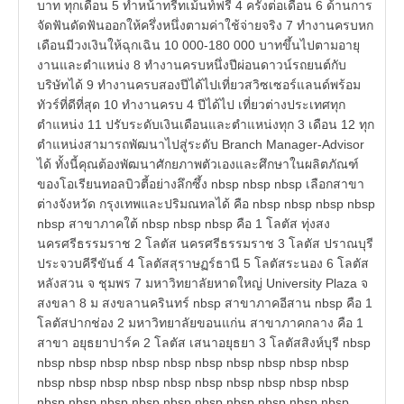
บาท ทุกเดือน 5 ทำหน้าทรีทเม้นท์ฟรี 4 ครั้งต่อเดือน 6 ด้านการ
จัดฟันดัดฟันออกให้ครึ่งหนึ่งตามค่าใช้จ่ายจริง 7 ทำงานครบหก
เดือนมีวงเงินให้ฉุกเฉิน 10 000-180 000 บาทขึ้นไปตามอายุ
งานและตำแหน่ง 8 ทำงานครบหนึ่งปีผ่อนดาวน์รถยนต์กับ
บริษัทได้ 9 ทำงานครบสองปีได้ไปเที่ยวสวิซเซอร์แลนด์พร้อม
ทัวร์ที่ดีที่สุด 10 ทำงานครบ 4 ปีได้ไป เที่ยวต่างประเทศทุก
ตำแหน่ง 11 ปรับระดับเงินเดือนและตำแหน่งทุก 3 เดือน 12 ทุก
ตำแหน่งสามารถพัฒนาไปสู่ระดับ Branch Manager-Advisor
ได้ ทั้งนี้คุณต้องพัฒนาศักยภาพตัวเองและศึกษาในผลิตภัณฑ์
ของโอเรียนทอลบิวตี้อย่างลึกซึ้ง nbsp nbsp nbsp เลือกสาขา
ต่างจังหวัด กรุงเทพและปริมณทลได้ คือ nbsp nbsp nbsp nbsp
nbsp สาขาภาคใต้ nbsp nbsp nbsp คือ 1 โลตัส ทุ่งสง
นครศรีธรรมราช 2 โลตัส นครศรีธรรมราช 3 โลตัส ปราณบุรี
ประจวบคีรีขันธ์ 4 โลตัสสุราษฏร์ธานี 5 โลตัสระนอง 6 โลตัส
หลังสวน จ ชุมพร 7 มหาวิทยาลัยหาดใหญ่ University Plaza จ
สงขลา 8 ม สงขลานครินทร์ nbsp สาขาภาคอีสาน nbsp คือ 1
โลตัสปากช่อง 2 มหาวิทยาลัยขอนแก่น สาขาภาคกลาง คือ 1
สาขา อยุธยาปาร์ค 2 โลตัส เสนาอยุธยา 3 โลตัสสิงห์บุรี nbsp
nbsp nbsp nbsp nbsp nbsp nbsp nbsp nbsp nbsp nbsp
nbsp nbsp nbsp nbsp nbsp nbsp nbsp nbsp nbsp nbsp
nbsp nbsp nbsp nbsp nbsp nbsp nbsp nbsp nbsp nbsp