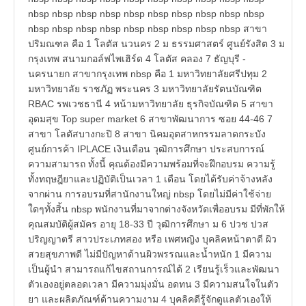
nbsp nbsp nbsp nbsp nbsp nbsp nbsp nbsp nbsp nbsp
nbsp nbsp nbsp nbsp nbsp nbsp nbsp nbsp nbsp สาขา
ปริมณฑล คือ 1 โลตัส นวนคร 2 ม ธรรมศาสตร์ ศูนย์รังสิต 3 ม
กรุงเทพ สนามกอล์ฟไพเฮิร์ด 4 โลตัส คลอง 7 ธัญบุรี -
นครนายก สาขากรุงเทพ nbsp คือ 1 มหาวิทยาลัยศรีปทุม 2
มหาวิทยาลัย ราชภัฏ พระนคร 3 มหาวิทยาลัยรัตนบัณฑิต
RBAC รพเวชธานี 4 หน้ามหาวิทยาลัย ธุรกิจบัณฑิต 5 สาขา
อุดมสุข Top super market 6 สาขาพัฒนาการ ซอย 44-46 7
สาขา โลตัสบางกะปิ 8 สาขา นิคมอุตสาหกรรมลาดกระบัง
ศูนย์การค้า IPLACE เงินเดือน วุฒิการศึกษา ประสบการณ์
ความสามารถ ทั้งนี้ คุณต้องมีความพร้อมที่จะฝึกอบรม ความรู้
ทั้งทฤษฎียาและปฏิบัติเป็นเวลา 1 เดือน โดยได้รับค่าจ้างหลัง
จากผ่าน การอบรมที่สานักงานใหญ่ nbsp โดยไม่มีค่าใช้จ่าย
ใดๆทั้งสิ้น nbsp พนักงานที่มาจากต่างจังหวัดเพื่ออบรม มีที่พักให้
คุณสมบัติผู้สมัคร อายุ 18-33 ปี วุฒิการศึกษา ม 6 ปวช ปวส
ปริญญาตรี สาวประเภทสอง หรือ เพศหญิง บุคลิคหน้าตาดี ผิว
สวยสุขภาพดี ไม่มีปัญหาด้านผิวพรรณและน้ำหนัก 1 มีความ
เป็นผู้นำ สามารถแก้ไขสถานการณ์ได้ 2 เรียนรู้เร็วและพัฒนา
ตัวเองอยู่ตลอดเวลา มีความมุ่งมั่น อดทน 3 มีความสนใจในตัว
ยา และผลิตภัณฑ์ด้านความงาม 4 บุคลิคดีรู้จักดูแลตัวเองให้