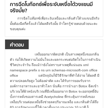
การฉีดโบท๊อกซ์เพื่อระงับเหงื่อใต้วงแขนมี
จริงมั้ย?
การฉีดโบท๊อกซ์เพื่อระงับเหงื่อและกลิ่นตัวใต้วงแขนมีจริง
มั้ยต้องฉีดกี่ครั้งแล้วได้ผลดีจริงมั้ย ถ้าใครรู้ช่วยตอบด้วยนะคะ
ขอบคุณค่ะ
คำตอบ
เหงื่อออกมากผิดปกติ เป็นสาเหตุหนึ่งของกลิ่น
ตัว ก่อให้เกิดความไม่มั่นใจและผลกระทบต่อจิตใจในการดำเนิน
ชีวิตประจำวัน ถึงแม้ว่ายังไม่ทราบสาเหตุที่แน่นอน xml
namespace prefix o ns urn schemas-microsoft-com office
office แต่ปัจจุบันก็มีวิธีรักษาที่ทำได้ง่าย ได้ผลดี มี
ความปลอดภัยสูง ไม่ต้องผ่าตัด และได้รับการยอมรับจาก
องค์การอาหารและยาทั่วโลก นั่นคือ การนำเอา Botox ฉีดเข้า
บริเวณใต้ผิวหนังบริเวณที่มีเหงื่อออกมาก Botox จะออกฤทธิ์ยับ
บั้งการหลั่งของสารเคมี Acetycholine ที่กระตุ้นการหลั่งของ
เหงื่อบริเวณต่อมเหงื่อจึงช่วยลดปริมาณเหงื่อ และกลิ่นตัวได้ถึง
83 การรักษาแบบนี้ใช้เวลาสั้นมาก ประมาณ 10 นาที ก็