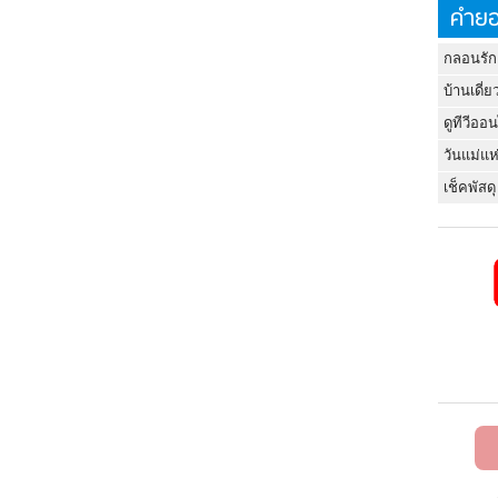
คำยอ
กลอนรัก
บ้านเดี่ย
ดูทีวีออ
วันแม่แห
เช็คพัสดุ