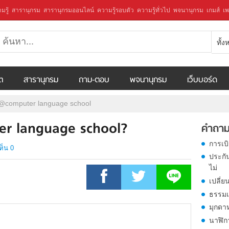
มรู้
สารานุกรม
สารานุกรมออนไลน์
ความรู้รอบตัว
ความรู้ทั่วไป
พจนานุกรม
เกมส์
เพ
ทั้
ีต
สารานุกรม
ถาม-ตอบ
พจนานุกรม
เว็บบอร์ด
@computer language school
r language school?
คำถาม
การเบ
ห็น 0
ประกั
ไม่
เปลี่ย
ธรรมเ
มุกดา
นาฬิก