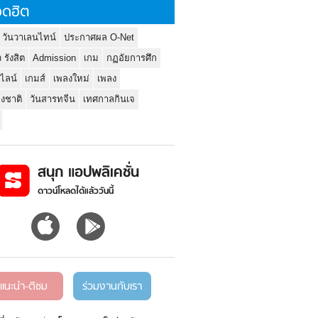
ดฮิต
 วันวาเลนไทน์
ประกาศผล O-Net
ว รังสิต
Admission
เกม
กฏอัยการศึก
นไลน์
เกมส์
เพลงใหม่
เพลง
่งชาติ
วันสารทจีน
เทศกาลกินเจ
สนุก แอปพลิเคชั่น
ดาวน์โหลดได้แล้ววันนี้
แนะนำ-ติชม
ร่วมงานกับเรา