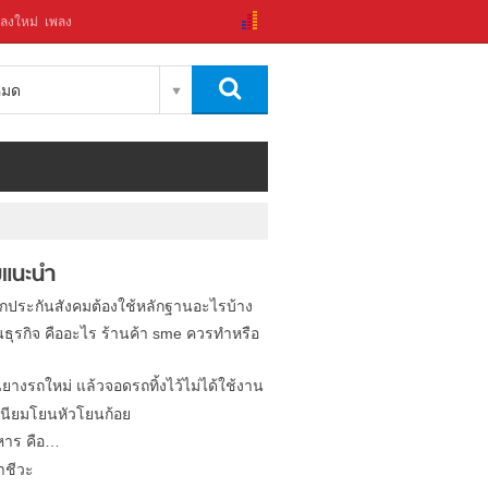
ลงใหม่
เพลง
งหมด
แนะนำ
ิกประกันสังคมต้องใช้หลักฐานอะไรบ้าง
นธุรกิจ คืออะไร ร้านค้า sme ควรทำหรือ
นยางรถใหม่ แล้วจอดรถทิ้งไว้ไม่ได้ใช้งาน
นียมโยนหัวโยนก้อย
หาร คือ…
าชีวะ