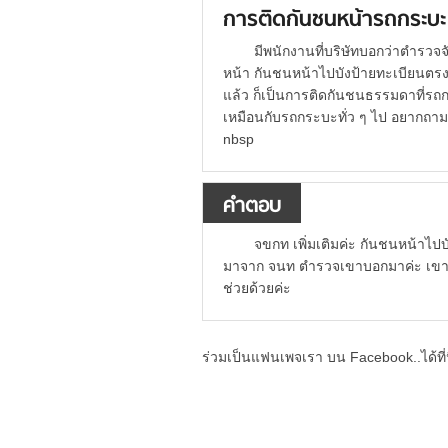
การติดกันชนหน้ารถกระบะ
มีพนักงานที่บริษัทบอกว่าตำรวจจ
หน้า กันชนหน้าไปบังป้ายทะเบียนตรงส
แล้ว ก็เป็นการติดกันชนธรรมดาที่รถกร
เหมือนกับรถกระบะทั่ว ๆ ไป อยากถามผ
nbsp
คำตอบ
จขกท เพิ่มเติมค่ะ กันชนหน้าไป
มาจาก จนท ตำรวจเขาบอกมาค่ะ เขาถึงเร
ช่วยด้วยค่ะ
ร่วมเป็นแฟนเพจเรา บน Facebook..ได้ที่น