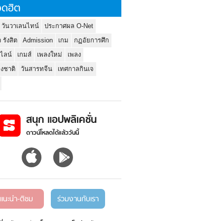
ดฮิต
 วันวาเลนไทน์
ประกาศผล O-Net
ว รังสิต
Admission
เกม
กฏอัยการศึก
นไลน์
เกมส์
เพลงใหม่
เพลง
่งชาติ
วันสารทจีน
เทศกาลกินเจ
สนุก แอปพลิเคชั่น
ดาวน์โหลดได้แล้ววันนี้
แนะนำ-ติชม
ร่วมงานกับเรา