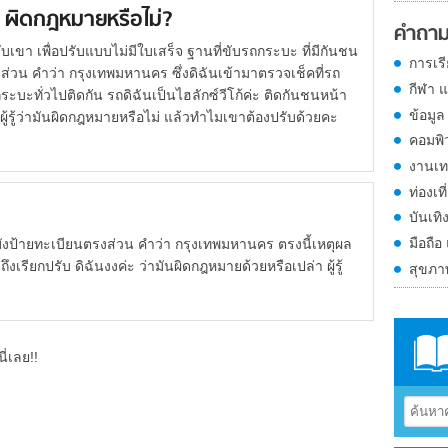
 ผิดกฎหมายหรือไม่?
คำถาม
ับเขา เพื่อปรับแบบไม่มีใบเสร็จ ฐานที่ขับรถกระบะ ที่มีกันชน
การเร
่วน คำว่า กรุงเทพมหานคร ซึ่งดิฉันเข้ามาตรวจเช็คที่รถ
กีฬา 
ะบะทั่วไปติดกัน รถดิฉันเป็นไฮลักซ์วีโก้ค่ะ ติดกันชนหน้า
ข้อมูล
ู้รู้ว่ามันผิดกฎหมายหรือไม่ แล้วทำไมเขาต้องปรับด้วยคะ
คอมพิ
งานเท
ท่องเที
บันเทิ
มือถือ
บังป้ายทะเบียนตรงส่วน คำว่า กรุงเทพมหานคร ตรงนี้เหตุผล
ียกปรับ ดิฉันงงค่ะ ว่ามันผิดกฎหมายด้วยหรือเปล่า ผู้รู้
สุขภ
ี่เลย!!