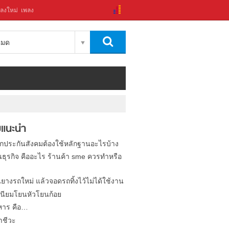
ลงใหม่
เพลง
งหมด
แนะนำ
ิกประกันสังคมต้องใช้หลักฐานอะไรบ้าง
นธุรกิจ คืออะไร ร้านค้า sme ควรทำหรือ
นยางรถใหม่ แล้วจอดรถทิ้งไว้ไม่ได้ใช้งาน
นียมโยนหัวโยนก้อย
หาร คือ…
าชีวะ