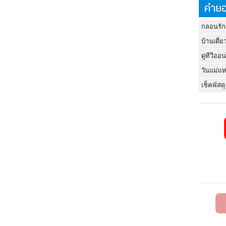
คำยอ
กลอนรัก
บ้านเดี่ย
ดูทีวีออ
วันแม่แห
เช็คพัสดุ