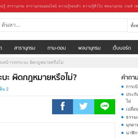
มรู้
สารานุกรม
สารานุกรมออนไลน์
ความรู้รอบตัว
ความรู้ทั่วไป
พจนานุกรม
เกมส์
เพ
ทั้
ีต
สารานุกรม
ถาม-ตอบ
พจนานุกรม
เว็บบอร์ด
ชนหน้ารถกระบะ ผิดกฎหมายหรือไม่
ะบะ ผิดกฎหมายหรือไม่?
คำถาม
การเบ
ห็น 2
ประกั
ไม่
เปลี่ย
ธรรมเ
มุกดา
นาฬิก