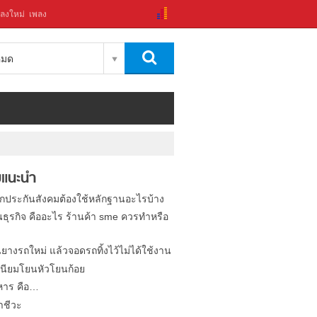
ลงใหม่
เพลง
งหมด
แนะนำ
ิกประกันสังคมต้องใช้หลักฐานอะไรบ้าง
นธุรกิจ คืออะไร ร้านค้า sme ควรทำหรือ
นยางรถใหม่ แล้วจอดรถทิ้งไว้ไม่ได้ใช้งาน
นียมโยนหัวโยนก้อย
หาร คือ…
าชีวะ