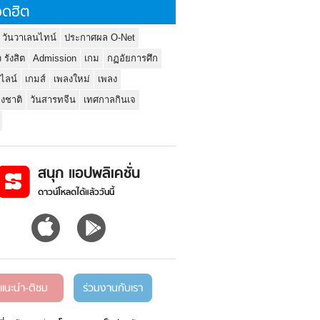
ดฮิต
 วันวาเลนไทน์
ประกาศผล O-Net
ว รังสิต
Admission
เกม
กฏอัยการศึก
นไลน์
เกมส์
เพลงใหม่
เพลง
่งชาติ
วันสารทจีน
เทศกาลกินเจ
สนุก แอปพลิเคชั่น
ดาวน์โหลดได้แล้ววันนี้
แนะนำ-ติชม
ร่วมงานกับเรา