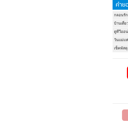
คำยอ
กลอนรัก
บ้านเดี่ย
ดูทีวีออ
วันแม่แห
เช็คพัสดุ