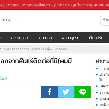
มรู้
สารานุกรม
สารานุกรมออนไลน์
ความรู้รอบตัว
ความรู้ทั่วไป
พจนานุกรม
เกมส์
เพ
ทั้
ีต
สารานุกรม
ถาม-ตอบ
พจนานุกรม
เว็บบอร์ด
กแร่ทองคำออกจากสินแร่ติดต่อที่นี่(ผมมีวัตถุดิบ)
กจากสินแร่ติดต่อที่นี่(ผมมี
คำถาม
การเบ
ประกั
ห็น 0
ไม่
เปลี่ย
ธรรมเ
มุกดา
นาฬิก