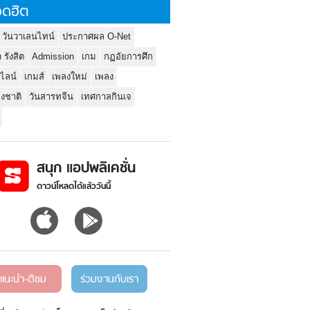
ดฮิต
 วันวาเลนไทน์
ประกาศผล O-Net
ว รังสิต
Admission
เกม
กฏอัยการศึก
นไลน์
เกมส์
เพลงใหม่
เพลง
่งชาติ
วันสารทจีน
เทศกาลกินเจ
สนุก แอปพลิเคชั่น
ดาวน์โหลดได้แล้ววันนี้
แนะนำ-ติชม
ร่วมงานกับเรา