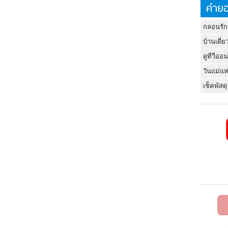
คำยอ
กลอนรัก
บ้านเดี่ย
ดูทีวีออ
วันแม่แห
เช็คพัสดุ