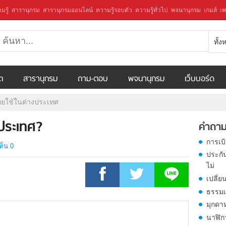
มรู้
สารานุกรม
สารานุกรมออนไลน์
ความรู้รอบตัว
ความรู้ทั่วไป
พจนานุกรม
เกมส์
เพ
ทั้
ีต
สารานุกรม
ถาม-ตอบ
พจนานุกรม
เว็บบอร์ด
ทยใช้ในต่างประเทศ
งประเทศ?
คำถาม
การเบ
ห็น 0
ประกั
ไม่
เปลี่ย
ธรรมเ
มุกดา
นาฬิก