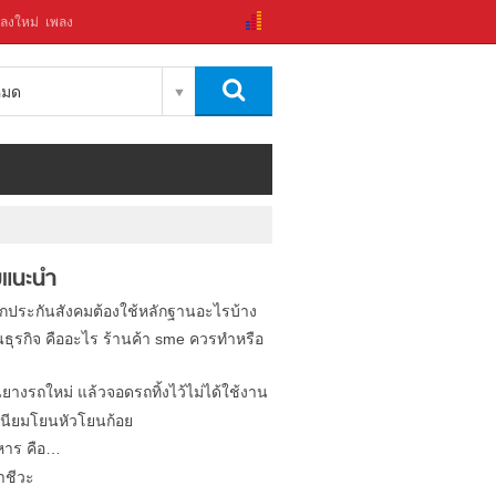
ลงใหม่
เพลง
งหมด
แนะนำ
ิกประกันสังคมต้องใช้หลักฐานอะไรบ้าง
นธุรกิจ คืออะไร ร้านค้า sme ควรทำหรือ
นยางรถใหม่ แล้วจอดรถทิ้งไว้ไม่ได้ใช้งาน
นียมโยนหัวโยนก้อย
หาร คือ…
าชีวะ