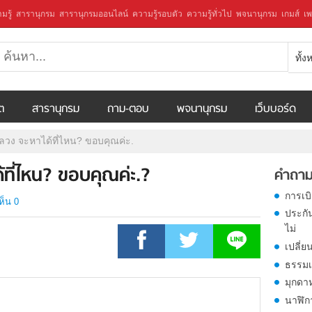
มรู้
สารานุกรม
สารานุกรมออนไลน์
ความรู้รอบตัว
ความรู้ทั่วไป
พจนานุกรม
เกมส์
เพ
ทั้
ีต
สารานุกรม
ถาม-ตอบ
พจนานุกรม
เว็บบอร์ด
ลวง จะหาได้ที่ไหน? ขอบคุณค่ะ.
ที่ไหน? ขอบคุณค่ะ.?
คำถาม
การเบ
ห็น 0
ประกั
ไม่
เปลี่ย
ธรรมเ
มุกดา
นาฬิก