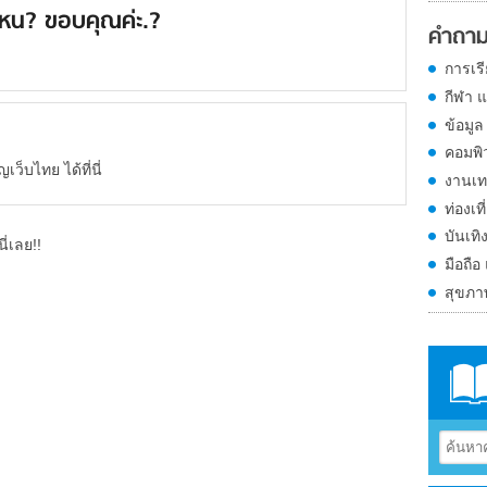
ไหน? ขอบคุณค่ะ.?
คำถาม
การเร
กีฬา 
ข้อมูล
คอมพิ
็บไทย ได้ที่นี่
งานเท
ท่องเที
บันเทิ
ี่เลย!!
มือถือ
สุขภ