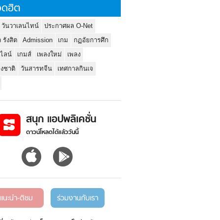
ดฮิต
 วันวาเลนไทน์
ประกาศผล O-Net
ว รังสิต
Admission
เกม
กฏอัยการศึก
นไลน์
เกมส์
เพลงใหม่
เพลง
่งชาติ
วันสารทจีน
เทศกาลกินเจ
สนุก แอปพลิเคชั่น
ดาวน์โหลดได้แล้ววันนี้
แนะนำ-ติชม
ร่วมงานกับเรา