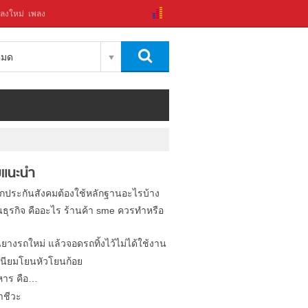
ลงใหม่
เพลง
งหมด
แนะนำ
ิกประกันสังคมต้องใช้หลักฐานอะไรบ้าง
นธุรกิจ คืออะไร ร้านค้า sme ควรทำหรือ
นยางรถใหม่ แล้วจอดรถทิ้งไว้ไม่ได้ใช้งาน
นียมโยนหัวโยนก้อย
หาร คือ…
าชีวะ