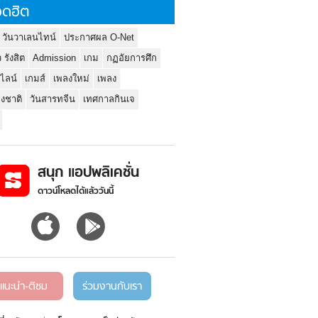
ดฮิต
 วันวาเลนไทน์
ประกาศผล O-Net
ว รังสิต
Admission
เกม
กฏอัยการศึก
นไลน์
เกมส์
เพลงใหม่
เพลง
่งชาติ
วันสารทจีน
เทศกาลกินเจ
สนุก แอปพลิเคชั่น
ดาวน์โหลดได้แล้ววันนี้
แนะนำ-ติชม
ร่วมงานกับเรา