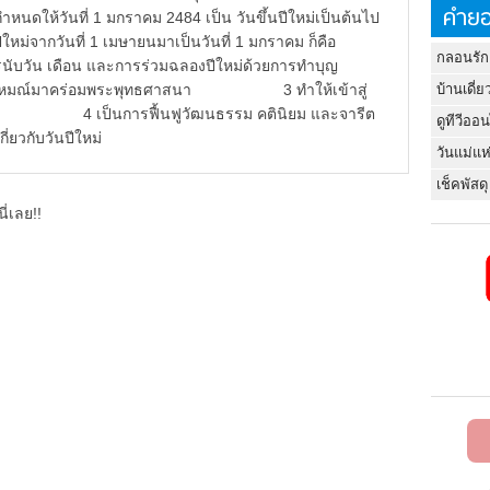
คำยอ
กำหนดให้วันที่ 1 มกราคม 2484 เป็น วันขึ้นปีใหม่เป็นต้นไป
ึ้นปีใหม่จากวันที่ 1 เมษายนมาเป็นวันที่ 1 มกราคม ก็คือ
กลอนรัก
รนับวัน เดือน และการร่วมฉลองปีใหม่ด้วยการทำบุญ
พราหมณ์มาคร่อมพระพุทธศาสนา 3 ทำให้เข้าสู่
บ้านเดี่ย
่วโลก 4 เป็นการฟื้นฟูวัฒนธรรม คตินิยม และจารีต
ดูทีวีออ
ี่ยวกับวันปีใหม่
วันแม่แห
เช็คพัสดุ
ี่เลย!!