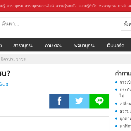
มรู้
สารานุกรม
สารานุกรมออนไลน์
ความรู้รอบตัว
ความรู้ทั่วไป
พจนานุกรม
เกมส์
เพ
ทั้
ีต
สารานุกรม
ถาม-ตอบ
พจนานุกรม
เว็บบอร์ด
ธมิตรประชาชน
ชน?
คำถาม
การเบ
ห็น 0
ประกั
ไม่
เปลี่ย
ธรรมเ
มุกดา
นาฬิก