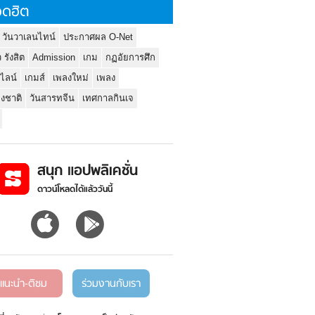
ดฮิต
 วันวาเลนไทน์
ประกาศผล O-Net
ว รังสิต
Admission
เกม
กฏอัยการศึก
นไลน์
เกมส์
เพลงใหม่
เพลง
่งชาติ
วันสารทจีน
เทศกาลกินเจ
สนุก แอปพลิเคชั่น
ดาวน์โหลดได้แล้ววันนี้
แนะนำ-ติชม
ร่วมงานกับเรา