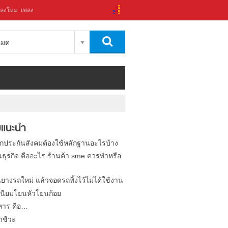
ลงใหม่
เพลง
งหมด
แนะนำ
ิกประกันสังคมต้องใช้หลักฐานอะไรบ้าง
นธุรกิจ คืออะไร ร้านค้า sme ควรทำหรือ
นยางรถใหม่ แล้วจอดรถทิ้งไว้ไม่ได้ใช้งาน
นียมโยนหัวโยนก้อย
หาร คือ…
าชีวะ