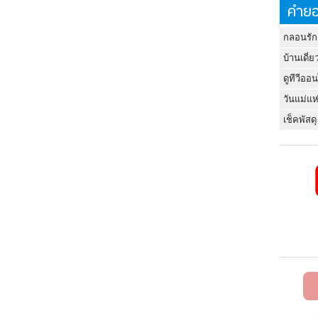
คำยอ
กลอนรัก
บ้านเดี่ย
ดูทีวีออ
วันแม่แห
เช็คพัสดุ