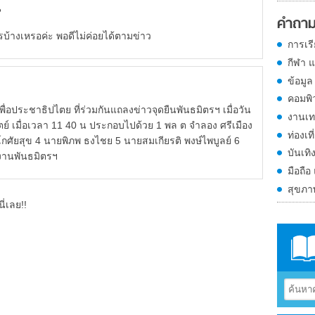
?
คำถาม
างเหรอค่ะ พอดีไม่ค่อยได้ตามข่าว
การเร
กีฬา 
ข้อมูล
คอมพิ
ประชาธิปไตย ที่ร่วมกันแถลงข่าวจุดยืนพันธมิตรฯ เมื่อวัน
งานเท
ทิตย์ เมื่อเวลา 11 40 น ประกอบไปด้วย 1 พล ต จำลอง ศรีเมือง
ท่องเที
 โกศัยสุข 4 นายพิภพ ธงไชย 5 นายสมเกียรติ พงษ์ไพบูลย์ 6
บันเทิ
นงานพันธมิตรฯ
มือถือ
สุขภ
ี่เลย!!