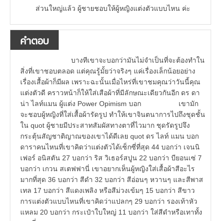
ส่วนใหญ่แล้ว ผู้ชายชอบให้ผู้หญิงแต่งตัวแบบไหน ค่ะ
คำตอบ
บางทีเขาจะบอกว่ามันไม่จำเป็นที่จะต้องทำใน
สิ่งที่เขาชอบตลอด แต่คุณรู้มั้ยว่าจริงๆ แค่เรื่องเล็กน้อยอย่าง
เรื่องเสื้อผ้าก็มีผล เพราะฉะนั้นเมื่อไหร่ที่เขาชมคุณว่าวันนี้คุณ
แต่งตัวดี คราวหน้าก็ให้ใส่เสือผ้าที่มีลักษณะเดียวกันอีก ดร ดา
น่า ไลท์แมน ผู้แต่ง Power Opimism บอก เขามัก
จะชอบผู้หญิงที่ใส่เสื้อผ้ารัดรูป ทำให้เขาจินตนาการไปถึงชุดชั้น
ใน quot ผู้ชายมีประสาทสัมผัสทางตาที่ไวมาก ชุดรัดรูปจึง
กระตุ้นสัญชาติญาณของเขาได้ดีเลย quot ดร ไลท์ แมน บอก
ดาราคนไหนที่เขาคิดว่าแต่งตัวได้เซ็กซี่ที่สุด 44 บอกว่า เจนนิ
เฟอร์ อนิสตัน 27 บอกว่า ริส วิเธอร์สปูน 22 บอกว่า บียอนเซ่ 7
บอกว่า เกวน สเตฟฟานี่ เขาอยากเห็นผู้หญิงใส่เสื้อผ้าสีอะไร
มากที่สุด 36 บอกว่า สีดำ 32 บอกว่า สีอ่อนๆ หวานๆ และสีพาส
เทล 17 บอกว่า สีแดงเพลิง หรือสีม่วงเข้มๆ 15 บอกว่า สีขาว
การแต่งตัวแบบไหนที่เขาคิดว่าแปลกๆ 29 บอกว่า รองเท้าหัว
แหลม 20 บอกว่า กระเป๋าใบใหญ่ 11 บอกว่า ใส่สีดำหรือเทาทั้ง