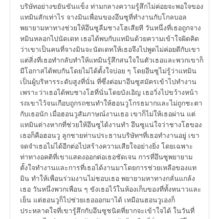
บริษัทอย่างขยันขันแข็ง ท่ามกลางความรู้สึกไม่ค่อยจะพอใจของ
แทมินสักเท่าไร จางมินเพื่อนของอึนซูที่ทำงานกับโกลบอล
พยายามหาทางช่วยให้อึนซูลืมชางโฮเสียที วันหนึ่งที่เธอถูกจาง
หมินหลอกไปนัดเดท เธอได้พบกับแทมินด้วยความเข้าใจผิดคิด
ว่าเขาเป็นคนที่จางมินจะนัดเดทให้เธอจึงไปพูดไม่ค่อยดีกับเขา
แต่สิ่งที่เธอทำกลับทำให้แทมินรู้สึกสนใจในตัวเธอและพวกเขาก็
มีโอกาสได้พบกันโดยไม่ได้ตั้งใจบ่อย ๆ โดยอึนซูไม่รู้ว่าแทมิน
เป็นผู้บริหารระดับสูงที่นั่น ที่ซึ่งต่อมาอึนซูสมัครเข้าไปทำงาน
เพราะว่าเธอได้พบชางโฮที่นั่นโดยบังเอิญ เธอวิ่งไปขว้างหน้า
รถเขาไว้จนเกือบถูกรถชนทำให้ฮอนวูโกรธมากและไม่ถูกชะตา
กับเธอนัก เมื่อฮอนวูสัมภาษณ์งานเธอ เขาก็ไม่ให้เธอผ่าน แต่
แทมินต่างหากที่ช่วยให้อึนซูได้งานทำ อึนซูแน่ใจว่าชางโฮของ
เธอก็คือฮอนวู ลูกชายท่านประธานบริษัทฯที่เธอทำงานอยู่ เขา
จดจำเธอไม่ได้อีกต่อไปสร้างความเสียใจอย่างยิ่ง โดยเฉพาะ
ท่าทางอคติที่เขาแสดงออกต่อเธอชัดเจน การที่อึนซูพยายาม
ตั้งใจทำงานและการที่เธอได้งานมาโดยการช่วยเหลือของแท
มิน ทำให้เพื่อนร่วมงานไม่ชอบเธอ พยายามหาทางกลั่นแกล้ง
เธอ วันหนึ่งพวกเพื่อน ๆ ขังเธอไว้ในห้องเก็บของที่ทั้งหนาวและ
เย็น แต่ฮอนวูก็ไปช่วยเธอออกมาได้ เหมือนฮอนวูเองก็
ประหลาดใจที่เขารู้สึกกับอึนซูชนิดที่ยากจะเข้าใจได้ ในวันที่