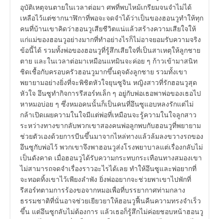
อุบัติเหตุจนตายในเวลาต่อมา ศพที่พบไหม้เกรียมจนจำไม่ได้
เหลือไว้แต่ซากนาฬิกาที่พอจะจดจำได้ว่าเป็นของฮอนวูทำให้ทุก
คนที่บ้านเขาคิดว่าฮอนวูเสียชีวิตแน่แล้วสร้างความเสียใจให้
แก่แม่ของฮอนวูอย่างมากที่ทำอย่างไรก็ไม่อาจยอมรับความจริง
ข้อนี้ได้ รวมทั้งพ่อของฮอนวูที่รู้สึกเสียใจที่เป็นสาเหตุให้ลูกชาย
ตาย และในเวลาต่อมาเหมือนแทมินจะค่อย ๆ ก้าวเข้ามาสนิท
ชิดเชื้อกับครอบครัวฮอนวูมากขึ้นดุจดังลูกชาย รวมทั้งเขา
พยายามอย่างยิ่งที่จะพิชิตหัวใจยุนซูจิน หญิงสาวที่รักฮอนวูสุด
หัวใจ อึนซูทำกิจการรีสอร์ทเล็ก ๆ อยู่กับพ่อเธอพาพ่อของเธอไป
หาหมอบ่อย ๆ ซึ่งหมอคนนั้นก็เป็นคนที่อึนซูแอบหลงรักแต่ไม่
กล้าเปิดเผยความในใจมีแต่พ่อที่เหมือนจะรู้ความในใจลูกสาว
ระหว่างทางขากลับพวกเขาสองคนพ่อลูกพบกับฮอนวูที่พยายาม
ช่วยตัวเองด้วยการบีนขึ้นมาจากไหล่ทางแล้วล้มลงขวางรถของ
อึนซูกับพ่อไว้ พวกเขาจึงพาฮอนวูส่งโรงพยาบาลแต่เรื่องกลับไม่
เป็นดังคาด เมื่อฮอนวูได้รับความกระทบกระเทือนทางสมองเขา
ไม่สามารถจดจำเรื่องราวอะไรได้เลย ทำให้อึนซูและพ่อยากที่
จะทอดทิ้งเขาไว้เพียงลำพัง ยิ่งพ่ออยากจะช่วยพาเขาไปพักที่
รีสอร์ทตามการร้องขอจากหมอเพื่อที่บรรยากาศท่ามกลาง
ธรรมชาติที่นั่นอาจช่วยเยียวยาให้ฮอนวูฟื้นคืนความทรงจำเร็ว
ขึ้น แต่อึนซูกลับไม่ต้องการ แล้วเธอก็รู้สึกไม่ค่อยชอบหน้าฮอนวู