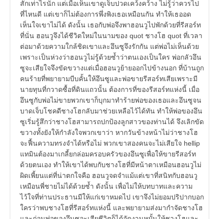
สักเท่าไรนัก แต่เมื่อเห็นเขาดูเจ็บปวดเคว้งคว้าง ไม่รู้ว่าควรไป
ที่ไหนดี แต่เขาก็ไม่ต้องการพึ่งพิงเธอเหมือนกัน ทำให้เธออด
เห็นใจเขาไม่ได้ ดังนั้น เธอกับพ่อจึงพาฮอนวูไปพักด้วยที่รีสอร์ท
ที่นั่น ฮอนวูจึงได้ชีวิตใหม่ในนามของ quot ชางโฮ quot ที่เวลา
ต่อมาด้วยความใกล้ชิดเขาและอึนซูจึงรักกัน แต่พ่อไม่เห็นด้วย
เพราะเป็นห่วงว่าฮอนวูไม่รู้ด้วยซ้ำว่าตนเองเป็นใคร พ่อกลัวอึน
ซูจะเสียใจจึงขัดขวางแต่เมื่อฮอนวูย้ายออกไปข้างนอก ที่บ้านถูก
คนร้ายที่พยายามบีบคั้นให้อึนซูและพ่อขายรีสอร์ทเสียเพราะมี
นายทุนที่กวาดซื้อที่ดินแถวนั้น ต้องการที่ของรีสอร์ทแห่งนี้ เมื่อ
อึนซูกับพ่อไม่ขายพวกเขาก็บุกมาทำร้ายพ่อของเธอและอึนซูจน
บาดเจ็บโชคดีชางโฮกลับมาช่วยเหลือไว้ได้ทัน ทำให้พ่อของอึน
ซูเริ่มรู้สึกว่าชางโฮสามารถปกป้องลูกสาวของท่านได้ จึงเลิกขัด
ขวางทั้งยังให้กำลังใจพวกเขาว่า หากวันข้างหน้าไม่ว่าชางโฮ
จะฟื้นความทรงจำได้หรือไม่ พวกเขาสองคนจะไม่เสียใจ hellip
แทมินต้องมาเกลี้ยกล่อมครอบครัวของอึนซูเพื่อให้ขายรีสอร์ท
ด้วยตนเอง ทำให้เขาได้พบกับชางโฮที่มีหน้าตาเหมือนฮอนวูไม่
ผิดเพี้ยนแต่ที่น่าตกใจคือ ฮอนวูจดจำแม้แต่เขาที่สนิทกับฮอนวู
เหมือนพี่ชายไม่ได้ด้วยซ้ำ ดังนั้น เพื่อไม่ให้บทบาทและความ
ไว้ใจที่ท่านประธานมีให้แก่เขาหมดไป เขาจึงไม่ยอมปริปากบอก
ใครว่าพบชางโฮที่รีสอร์ทแห่งนี้ และพยายามส่งมากำจัดชางโฮ
และก่อนพ่อของอึนซูจะเสียชีวิตก็ได้จัดงานหมั้นให้ชางโฮและ