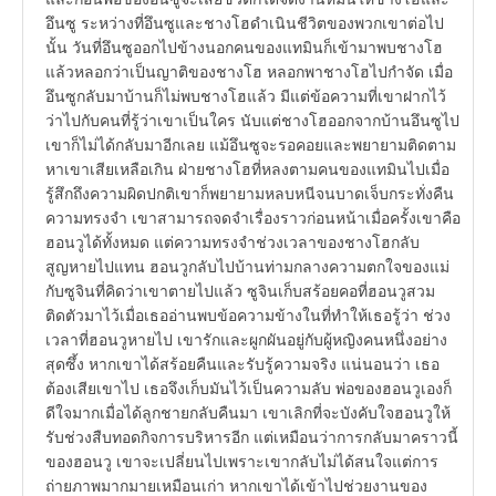
อึนซู ระหว่างที่อึนซูและชางโฮดำเนินชีวิตของพวกเขาต่อไป
นั้น วันที่อึนซูออกไปข้างนอกคนของแทมินก็เข้ามาพบชางโฮ
แล้วหลอกว่าเป็นญาติของชางโฮ หลอกพาชางโฮไปกำจัด เมื่อ
อึนซูกลับมาบ้านก็ไม่พบชางโฮแล้ว มีแต่ข้อความที่เขาฝากไว้
ว่าไปกับคนที่รู้ว่าเขาเป็นใคร นับแต่ชางโฮออกจากบ้านอึนซูไป
เขาก็ไม่ได้กลับมาอีกเลย แม้อึนซูจะรอคอยและพยายามติดตาม
หาเขาเสียเหลือเกิน ฝ่ายชางโฮที่หลงตามคนของแทมินไปเมื่อ
รู้สึกถึงความผิดปกติเขาก็พยายามหลบหนีจนบาดเจ็บกระทั่งคืน
ความทรงจำ เขาสามารถจดจำเรื่องราวก่อนหน้าเมื่อครั้งเขาคือ
ฮอนวูได้ทั้งหมด แต่ความทรงจำช่วงเวลาของชางโฮกลับ
สูญหายไปแทน ฮอนวูกลับไปบ้านท่ามกลางความตกใจของแม่
กับซูจินที่คิดว่าเขาตายไปแล้ว ซูจินเก็บสร้อยคอที่ฮอนวูสวม
ติดตัวมาไว้เมื่อเธออ่านพบข้อความข้างในที่ทำให้เธอรู้ว่า ช่วง
เวลาที่ฮอนวูหายไป เขารักและผูกผันอยู่กับผู้หญิงคนหนึ่งอย่าง
สุดซึ้ง หากเขาได้สร้อยคืนและรับรู้ความจริง แน่นอนว่า เธอ
ต้องเสียเขาไป เธอจึงเก็บมันไว้เป็นความลับ พ่อของฮอนวูเองก็
ดีใจมากเมื่อได้ลูกชายกลับคืนมา เขาเลิกที่จะบังคับใจฮอนวูให้
รับช่วงสืบทอดกิจการบริหารอีก แต่เหมือนว่าการกลับมาคราวนี้
ของฮอนวู เขาจะเปลี่ยนไปเพราะเขากลับไม่ได้สนใจแต่การ
ถ่ายภาพมากมายเหมือนเก่า หากเขาได้เข้าไปช่วยงานของ