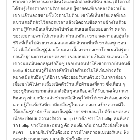
พวกเขาไปทำงานต่างจังหวัดและพักค้างคืนที่นั่น ฮอนวูมีโอกาส
ได้รับรู้เรื่องราวความรักของเธอ ผู้ชายคนที่เธอหลงคิดว่าเป็น
เขา แล้วพลอยซาบซึ้งใจตามไปด้วย เขาได้เห็นสร้อยคอที่เธอ
แขวนคอติดตัวไว้ตลอดเวลาแล้วเปิดอ่านข้อความข้างในด้วย
ความรู้สึกเหมือนเจ็บปวดไปพร้อมกับเธอเมื่อเธอบอกว่า คนรัก
ของเธอตายจากไปนานแล้ว ส่วนแทมิน เขาขาดความอบอุ่นใน
ชีวิตที่เต็มไปด้วยบาดแผลและอดีตอันขมขื่นที่เขาต้องซุกซ่อน
ไว้ เมื่อได้พบอึนซูผู้อ่อนโยนและเอื้ออาทรต่อเขาโดยเธอไม่รู้มา
ก่อนถึงฐานะการงานของเขา เธอมอบความเป็นมิตรและห่วงใย
เขาจนแทมินตกหลุมรักอึนซู เธอเป็นคนทำให้เขาอยากเป็นคนดี
hellip ส่วนฮอนวูก็ไม่อาจหักห้ามใจตัวเองไม่ให้เหินห่างหรือ
หมางเมินกับอึนซูได้อีก เขาต้องยอมรับกับตัวเองในเวลาต่อมา
เมื่อเขาได้ไปงานเลี้ยงเปิดตัวร้านเสื้อผ้าของพี่สาว ซึ่งเพื่อน ๆ
ของซูจินพยายามกลั่นแกล้งอึนซูจนเกือบจะได้รับบาดเจ็บ เวลา
ที่ฮอนวูเข้าปกป้องแล้วช่วยเหลืออึนซูไว้ทำให้เขาจำต้องยอมรับ
ความรู้สึกแท้จริงที่เขามีแก่อึนซูในเวลาต่อมา สร้างความดีใจ
ให้แก่อึนซูยิ่งนัก ซึ่งต่อมาอึนซูต้องการพาฮอนวูไปที่บ้านของเธอ
เพื่อจะเปิดเผยความจริงว่า hellip เขาคือ ชางโฮ hellip คนที่เธอ
รัก hellip ชางโฮและฮอนวู คือ คนเดียวกัน อ่านเรื่องย่อทั้งหมด
ละคร ปลายฝันรักนั้นคือเธอ ดาวน์โหลดวอลเปเปอร์และ ฟัง
เพลงประกอบละคร ปลายฝันรักนั้นคือเธอ