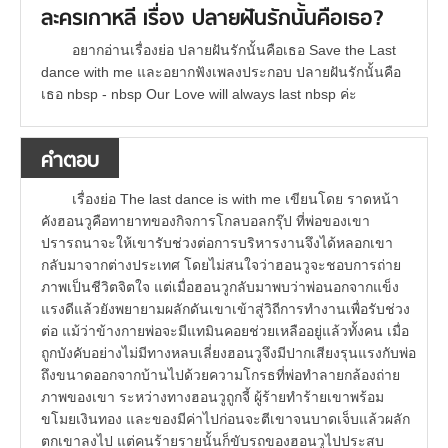
ละครเกาหลี เรื่อง ปลายฝันรักนั้นคือเธอ?
อยากอ่านเรื่องย่อ ปลายฝันรักนั้นคือเธอ Save the Last
dance with me และอยากฟังเพลงประกอบ ปลายฝันรักนั้นคือ
เธอ nbsp - nbsp Our Love will always last nbsp ค่ะ
คำตอบ
เรื่องย่อ The last dance is with me เขียนโดย ราดหน้า
คังฮอนวูคือทายาทของกิจการโกลบอลกรุ๊ป ที่พ่อของเขา
ปรารถนาจะให้เขารับช่วงต่อการบริหารงานจึงได้หลอกเขา
กลับมาจากต่างประเทศ โดยไม่สนใจว่าฮอนวูจะชอบการถ่าย
ภาพเป็นชีวิตจิตใจ แต่เมื่อฮอนวูกลับมาพบว่าพ่อนอกจากแข็ง
แรงดีแล้วยังพยายามผลักดันเขาเข้าสู่วิถีการทำงานเพื่อรับช่วง
ต่อ แม้ว่าข้างกายพ่อจะมีแทมินคอยช่วยเหลืออยู่แล้วทั้งคน เมื่อ
ถูกบังคับอย่างไม่มีทางหลบเลี่ยงฮอนวูจึงมีปากเสียงรุนแรงกับพ่อ
ถึงขนาดออกจากบ้านไปด้วยความโกรธที่พ่อทำลายกล้องถ่าย
ภาพของเขา ระหว่างทางฮอนวูถูกจี้ ผู้ร้ายทำร้ายเขาพร้อม
ขโมยเงินทอง และของมีค่าไปก่อนจะตีเขาจนบาดเจ็บแล้วผลัก
ตกเขาลงไป แต่คนร้ายรายนั้นก็ขับรถของฮอนวูไปประสบ