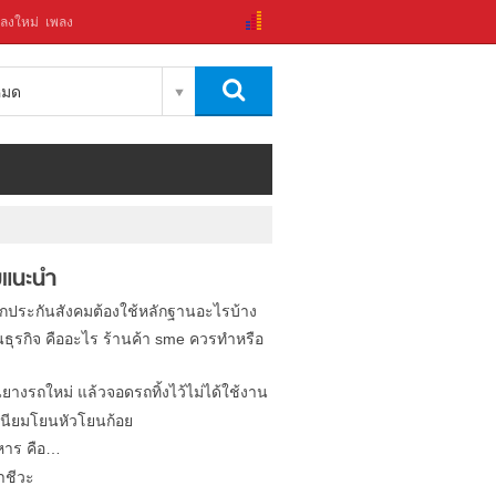
ลงใหม่
เพลง
งหมด
แนะนำ
ิกประกันสังคมต้องใช้หลักฐานอะไรบ้าง
นธุรกิจ คืออะไร ร้านค้า sme ควรทำหรือ
นยางรถใหม่ แล้วจอดรถทิ้งไว้ไม่ได้ใช้งาน
นียมโยนหัวโยนก้อย
หาร คือ…
าชีวะ