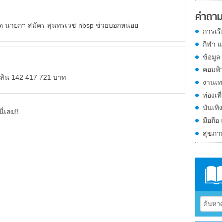
คำถาม
ุด นายกฯ สมัคร สุนทรเวช nbsp ช่วยบอกหน่อย
การเร
กีฬา 
ข้อมูล
คอมพิ
์สิน 142 417 721 บาท
งานเท
ท่องเที
บันเทิ
ี่เลย!!
มือถือ
สุขภ