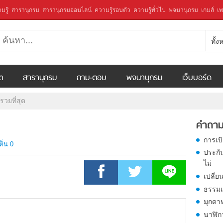
มรู้
สารานุกรม
สารานุกรมออนไลน์
ความรู้รอบตัว
ความรู้ทั่วไป
พจนานุกรม
เกมส์
เพ
ทั้
ีต
สารานุกรม
ถาม-ตอบ
พจนานุกรม
เว็บบอร์ด
วยที่สุด
คำถาม
การเบ
ห็น 0
ประกั
ไม่
เปลี่ย
ธรรมเ
มุกดา
นาฬิก