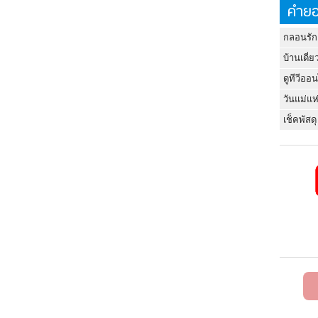
คำยอ
กลอนรัก
บ้านเดี่ย
ดูทีวีออ
วันแม่แห
เช็คพัสดุ