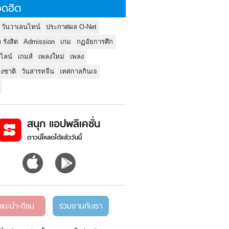
ดฮิต
 วันวาเลนไทน์
ประกาศผล O-Net
ว รังสิต
Admission
เกม
กฏอัยการศึก
นไลน์
เกมส์
เพลงใหม่
เพลง
่งชาติ
วันสารทจีน
เทศกาลกินเจ
สนุก แอปพลิเคชั่น
ดาวน์โหลดได้แล้ววันนี้
แนะนำ-ติชม
ร่วมงานกับเรา