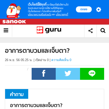
เว็บไซต์นี้ใช้คุกกี้
เราใช้คุกกี้เพื่อให้ท่านได้
รับประสบการณ์การใช้งานที่ดีที่สุดบน
ตกลง
เว็บไซต์ของเรา โปรดศึกษาเพิ่มเติมที่
นโยบายความเป็นส่วนตัว
และ
นโยบายคุกกี้
อาการตาบวมและเจ็บตา?
26 พ.ย. 56 05.25 น.
|
เปิดอ่าน
0
|
ความคิดเห็น 0
คำถาม
อาการตาบวมและเจ็บตา?