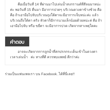
คือเมื่อวันที่ 14 ที่ผ่านมาไปเล่นน้ำสงกรานต์ที่สีลมมาหน่ะ
ค่ะ พอวันที่ 15 ตื่นมา มีอาการปวดๆ บริเวณดวงตาข้างซ้วย คือ
คือ ถ้าเอามือไปจับบริเวณถุงใต้ตาจะมีอาการเจ็บหน่ะค่ะ แล้ว
บริเวณถึงใต้ตา ตริง หัวตาก็มีการบวมเล็กน้อยด้วยหน่ะค่ คือ ถ้า
เอามือไปจับ หรือ ขยี่ตา จะมีอาการปวด เกิดจากสาเหตุใดคะ
คำตอบ
อาจจะเกิดจากการถูกน้ำที่สกปรกกระเด็นเข้าในดวงตา
เวลาเล่นน้ำ ค่ะ ทางที่ดี ควรพบแพทย์ ดีกว่าค่ะ
ร่วมเป็นแฟนเพจเรา บน Facebook..ได้ที่นี่เลย!!