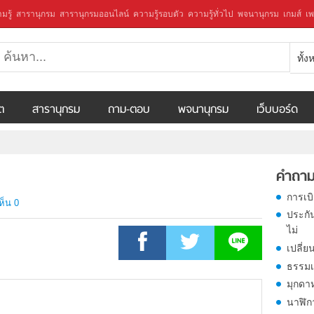
มรู้
สารานุกรม
สารานุกรมออนไลน์
ความรู้รอบตัว
ความรู้ทั่วไป
พจนานุกรม
เกมส์
เพ
ทั้
ีต
สารานุกรม
ถาม-ตอบ
พจนานุกรม
เว็บบอร์ด
คำถาม
การเบ
ห็น 0
ประกั
ไม่
เปลี่ย
ธรรมเ
มุกดา
นาฬิก