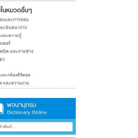
ในหมวดอื่นๆ
ียนและการสอน
และนันทนาการ
 และความรู้
วเตอร์
คนิค และงานช่าง
่ยว
ง
 และกล้องดิจิตอล
าพ และความงาม
พจนานุกรม
Dictionary Online