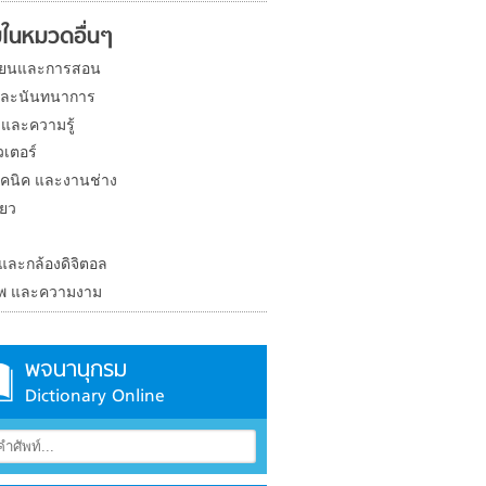
ในหมวดอื่นๆ
ียนและการสอน
และนันทนาการ
 และความรู้
วเตอร์
คนิค และงานช่าง
่ยว
ง
 และกล้องดิจิตอล
าพ และความงาม
พจนานุกรม
Dictionary Online