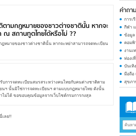
คำถาม
การเร
ิตามกฎหมายของชาวต่างชาตินั้น หากจะ
กีฬา 
 ณ สถานทูตไทยได้หรือไม่ ??
ข้อมูล
คอมพิ
ฎหมายของชาวต่างชาตินั้น หากจะหย่าสามารถจดทะเบียน
งานเท
ท่องเที
บันเทิ
มือถือ
สุขภ
อมรับการจดทะเบียนสมรสระหว่างคนไทยกับคนต่างชาติตาม
นฯ นั้นมิใช่การจดทะเบียนฯ ตามแบบกฎหมายไทย ดังนั้น
ม่ได้ ขอขอบคุณข้อมูลจากเว็บไซต์กรมการกงสุล
ี่เลย!!