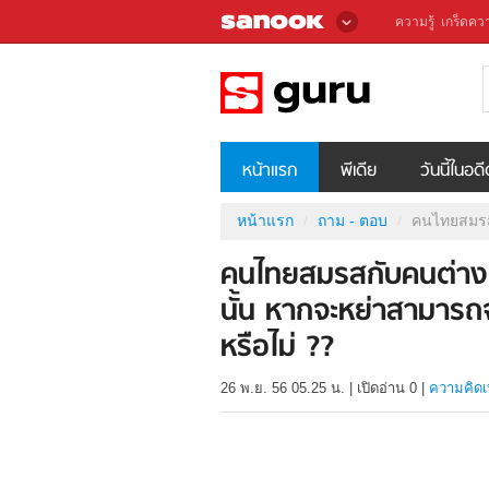
ความรู้
เกร็ดควา
หน้าแรก
พีเดีย
วันนี้ในอด
หน้าแรก
ถาม - ตอบ
คนไทยสมรส
คนไทยสมรสกับคนต่าง
นั้น หากจะหย่าสามารถ
หรือไม่ ??
26 พ.ย. 56 05.25 น.
|
เปิดอ่าน
0
|
ความคิดเ