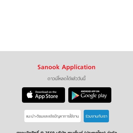
Sanook Application
ดาวน์โหลดได้แล้ววันนี้
แนะนำ-ติชมเเละแจ้งปัญหาการใช้งาน
ร่วมงานกับเรา