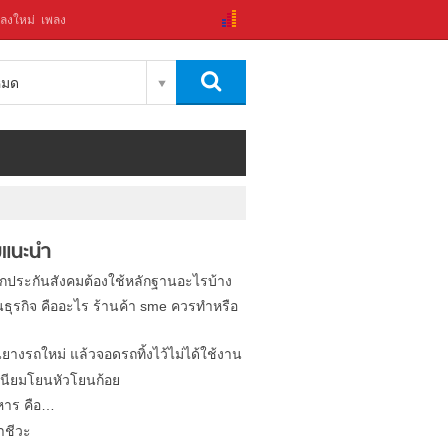
ลงใหม่
เพลง
งหมด
แนะนำ
ิกประกันสังคมต้องใช้หลักฐานอะไรบ้าง
นธุรกิจ คืออะไร ร้านค้า sme ควรทำหรือ
นยางรถใหม่ แล้วจอดรถทิ้งไว้ไม่ได้ใช้งาน
นียมโยนหัวโยนก้อย
หาร คือ…
าชีวะ