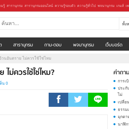
มรู้
สารานุกรม
สารานุกรมออนไลน์
ความรู้รอบตัว
ความรู้ทั่วไป
พจนานุกรม
เกมส์
เพ
ทั้
ีต
สารานุกรม
ถาม-ตอบ
พจนานุกรม
เว็บบอร์ด
้วนอันตราย ไม่ควรใช้ใช่ไหม
ไม่ควรใช้ใช่ไหม?
คำถาม
การเบ
ห็น 0
ประกั
ไม่
เปลี่ย
ธรรมเ
มุกดา
นาฬิก