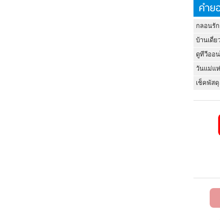
คำยอ
กลอนรัก
บ้านเดี่ย
ดูทีวีออ
วันแม่แห
เช็คพัสดุ