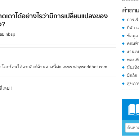
คำถาม
ดเดาได้อย่างไรว่ามีการเปลี่ยนแปลงของ
การเร
ง?
กีฬา 
น่อย nbsp
ข้อมูล
คอมพิ
งานเท
ท่องเที
ะโลกร้อนได้จากลิงก์ด้านล่างนี้ค่ะ www whyworldhot com
บันเทิ
มือถือ
สุขภ
ี่เลย!!