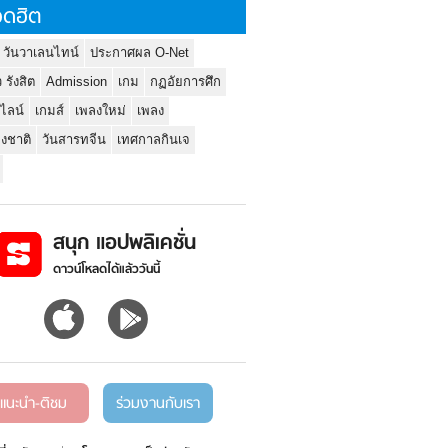
ดฮิต
 วันวาเลนไทน์
ประกาศผล O-Net
ว รังสิต
Admission
เกม
กฏอัยการศึก
นไลน์
เกมส์
เพลงใหม่
เพลง
่งชาติ
วันสารทจีน
เทศกาลกินเจ
สนุก แอปพลิเคชั่น
ดาวน์โหลดได้แล้ววันนี้
แนะนำ-ติชม
ร่วมงานกับเรา