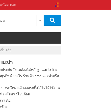
ลงใหม่
เพลง
งหมด
ึ้นจริง
แนะนำ
ิกประกันสังคมต้องใช้หลักฐานอะไรบ้าง
นธุรกิจ คืออะไร ร้านค้า sme ควรทำหรือ
นยางรถใหม่ แล้วจอดรถทิ้งไว้ไม่ได้ใช้งาน
นียมโยนหัวโยนก้อย
หาร คือ…
าชีวะ