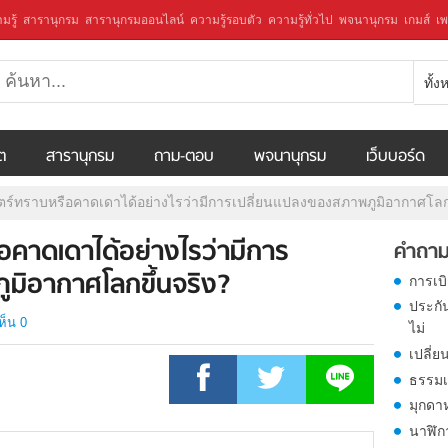
มรู้
สารานุกรม
สารานุกรมออนไลน์
ความรู้รอบตัว
ความรู้ทั่วไป
พจนานุกรม
เกมส์
เพ
ทั้
ีต
สารานุกรม
ถาม-ตอบ
พจนานุกรม
เว็บบอร์ด
ตร์ทราบหรือคาดเดาได้อย่างไรว่ามีการเปลี่ยนแปลงของสภาพภูมิอากาศโลกข
อคาดเดาได้อย่างไรว่ามีการ
คำถาม
มิอากาศโลกขึ้นจริง?
การเบ
ประกั
ห็น 0
ไม่
เปลี่ย
ธรรมเ
มุกดา
นาฬิก