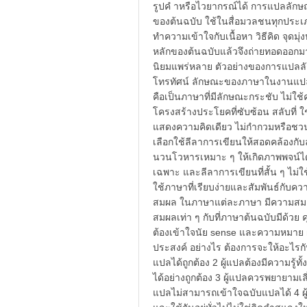
รูปคํ าหรือไวยากรณ์ได้ การแปลลักษณะน
ของต้นฉบับ ใช้ในสื่อมวลชนทุกประเภ
ทําความเข้าใจกับเนื้อหา วิธีคิด จุดมุ่
หลักของต้นฉบับแล้วจึงถ่ายทอดออกม
นิยมแพร่หลาย ตัวอย่างของการแปลลักษ
โทรทัศน์ ลักษณะของภาษาในงานแปลที
คือเป็นภาษาที่มีลักษณะกระชับ ไม่ใช้ค
โครงสร้างประโยคที่ซับซ้อน สลับที่ 
แสดงความคิดเดียว ไม่กํากวมหรือชวน
เลือกใช้ลีลาการเขียนให้สอดคล้องกับ
นวนโวหารเหมาะ ๆ ให้เกิดภาพพจน์ได
เฉพาะ และลีลาการเขียนที่สั้น ๆ ไม่ใ
ใช้ภาษาที่เรียบง่ายและสัมพันธ์กับค
สมผล ในภาษาแต่ละภาษา มีความสมเหต
สมผลเท่า ๆ กับที่ภาษาต้นฉบับมีด้วย คุ
ต้องเข้าใจนัย sense และความหมาย mea
ประสงค์ อย่างไร ต้องการจะให้อะไรกับผ
แปลได้ถูกต้อง 2 ผู้แปลต้องมีความรู้
ได้อย่างถูกต้อง 3 ผู้แปลควรพยายามเลี่
แปลไม่สามารถเข้าใจฉบับแปลได้ 4 ผู