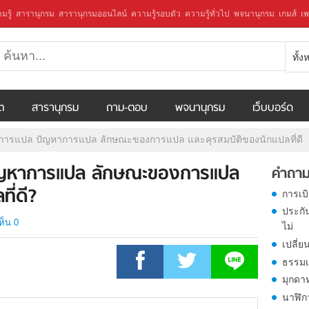
มรู้
สารานุกรม
สารานุกรมออนไลน์
ความรู้รอบตัว
ความรู้ทั่วไป
พจนานุกรม
เกมส์
เพ
ทั้
ีต
สารานุกรม
ถาม-ตอบ
พจนานุกรม
เว็บบอร์ด
ารแปล ปัญหาการแปล ลักษณะของการแปล และคุรสมบัติของนักแปลที่ดี
ญหาการแปล ลักษณะของการแปล
คำถาม
ี่ดี?
การเบ
ประกั
ห็น 0
ไม่
เปลี่ย
ธรรมเ
มุกดา
นาฬิก