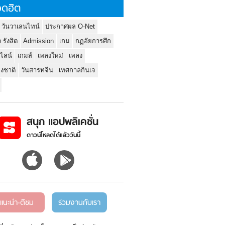
ดฮิต
 วันวาเลนไทน์
ประกาศผล O-Net
ว รังสิต
Admission
เกม
กฏอัยการศึก
นไลน์
เกมส์
เพลงใหม่
เพลง
่งชาติ
วันสารทจีน
เทศกาลกินเจ
สนุก แอปพลิเคชั่น
ดาวน์โหลดได้แล้ววันนี้
แนะนำ-ติชม
ร่วมงานกับเรา