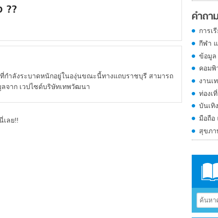
ไง ??
คำถาม
การเร
กีฬา 
ข้อมูล
คอมพิ
่กำลังระบาดหนักอยู่ในองุ่นขณะนี้ทางแถบราชบุรี สามารถ
งานเท
ูลจาก เวปไซด์บริษัทเทพวัฒนา
ท่องเที
บันเทิ
มือถือ
ี่เลย!!
สุขภ