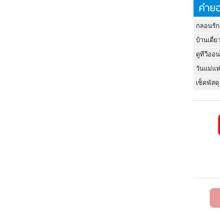
คำยอ
กลอนรัก
บ้านเดี่ย
ดูทีวีออ
วันแม่แห
เช็คพัสดุ