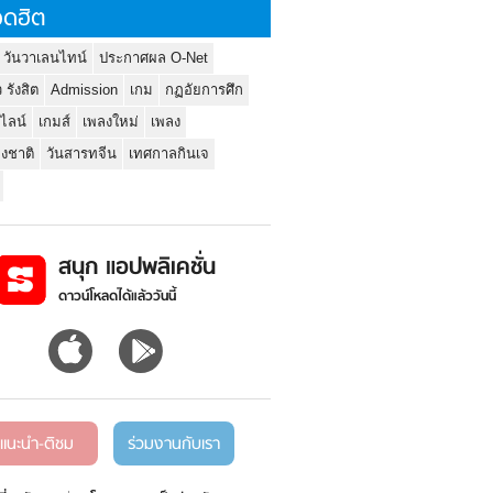
ดฮิต
 วันวาเลนไทน์
ประกาศผล O-Net
ว รังสิต
Admission
เกม
กฏอัยการศึก
นไลน์
เกมส์
เพลงใหม่
เพลง
่งชาติ
วันสารทจีน
เทศกาลกินเจ
สนุก แอปพลิเคชั่น
ดาวน์โหลดได้แล้ววันนี้
แนะนำ-ติชม
ร่วมงานกับเรา