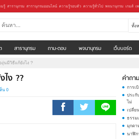
มรู้
สารานุกรม
สารานุกรมออนไลน์
ความรู้รอบตัว
ความรู้ทั่วไป
พจนานุกรม
เกมส์
เพ
ทั้
ีต
สารานุกรม
ถาม-ตอบ
พจนานุกรม
เว็บบอร์ด
ุ่นมีวิธีแก้ยังไง ?
ยังไง ??
คำถาม
การเบ
ห็น 0
ประกั
ไม่
เปลี่ย
ธรรมเ
มุกดา
นาฬิก