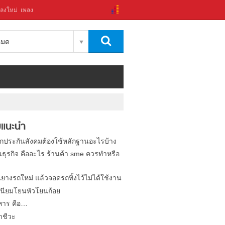
ลงใหม่
เพลง
งหมด
แนะนำ
ิกประกันสังคมต้องใช้หลักฐานอะไรบ้าง
นธุรกิจ คืออะไร ร้านค้า sme ควรทำหรือ
นยางรถใหม่ แล้วจอดรถทิ้งไว้ไม่ได้ใช้งาน
นียมโยนหัวโยนก้อย
หาร คือ…
าชีวะ