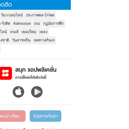
ดฮิต
 วันวาเลนไทน์
ประกาศผล O-Net
ว รังสิต
Admission
เกม
กฏอัยการศึก
นไลน์
เกมส์
เพลงใหม่
เพลง
่งชาติ
วันสารทจีน
เทศกาลกินเจ
สนุก แอปพลิเคชั่น
ดาวน์โหลดได้แล้ววันนี้
แนะนำ-ติชม
ร่วมงานกับเรา