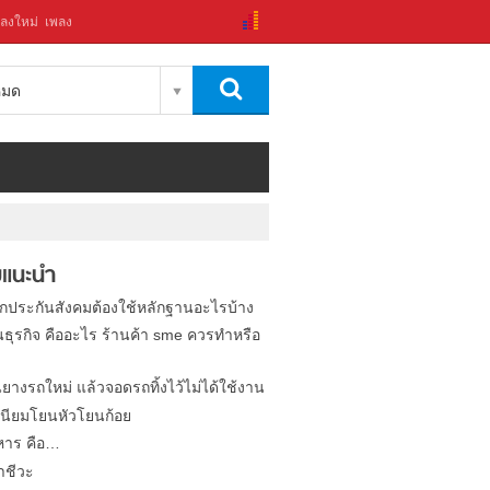
ลงใหม่
เพลง
งหมด
แนะนำ
ิกประกันสังคมต้องใช้หลักฐานอะไรบ้าง
นธุรกิจ คืออะไร ร้านค้า sme ควรทำหรือ
นยางรถใหม่ แล้วจอดรถทิ้งไว้ไม่ได้ใช้งาน
นียมโยนหัวโยนก้อย
หาร คือ…
าชีวะ