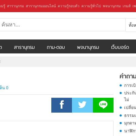
มรู้
สารานุกรม
สารานุกรมออนไลน์
ความรู้รอบตัว
ความรู้ทั่วไป
พจนานุกรม
เกมส์
เพ
ทั้
ีต
สารานุกรม
ถาม-ตอบ
พจนานุกรม
เว็บบอร์ด
t
คำถาม
การเบ
ห็น 0
ประกั
ไม่
เปลี่ย
ธรรมเ
มุกดา
นาฬิก