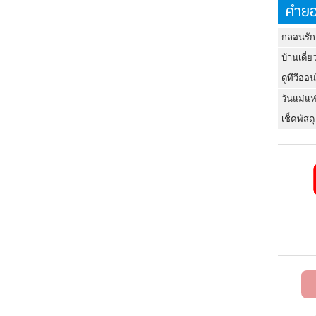
คำยอ
กลอนรัก
บ้านเดี่ย
ดูทีวีออ
วันแม่แห
เช็คพัสดุ