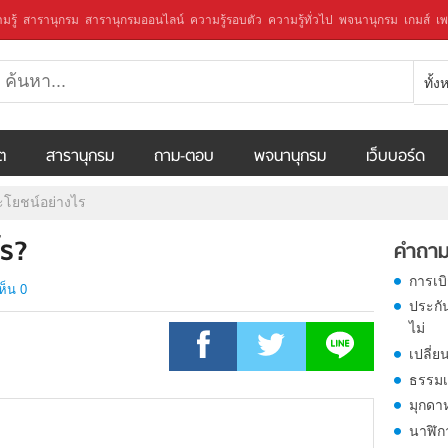
มรู้
สารานุกรม
สารานุกรมออนไลน์
ความรู้รอบตัว
ความรู้ทั่วไป
พจนานุกรม
เกมส์
เพ
ทั้
ีต
สารานุกรม
ถาม-ตอบ
พจนานุกรม
เว็บบอร์ด
ระโยชน์อย่างไร
ไร?
คำถาม
การเบ
ห็น 0
ประกั
ไม่
เปลี่ย
ธรรมเ
มุกดา
นาฬิก