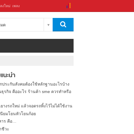
ลงใหม่
เพลง
งหมด
แนะนำ
ิกประกันสังคมต้องใช้หลักฐานอะไรบ้าง
นธุรกิจ คืออะไร ร้านค้า sme ควรทำหรือ
นยางรถใหม่ แล้วจอดรถทิ้งไว้ไม่ได้ใช้งาน
นียมโยนหัวโยนก้อย
หาร คือ…
าชีวะ