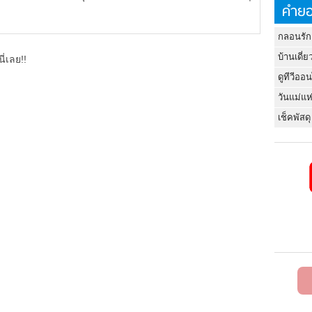
คำยอ
กลอนรัก
บ้านเดี่ย
ี่เลย!!
ดูทีวีออ
วันแม่แห
เช็คพัสดุ