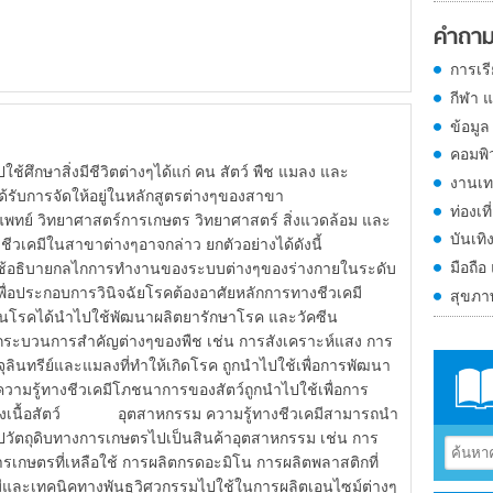
คำถาม
การเร
กีฬา 
ข้อมูล
คอมพิ
ษาสิ่งมีชีวิตต่างๆได้แก่ คน สัตว์ พืช แมลง และ
งานเท
ีได้รับการจัดให้อยู่ในหลักสูตรต่างๆของสาขา
ท่องเที
พทย์ วิทยาศาสตร์การเกษตร วิทยาศาสตร์ สิ่งแวดล้อม และ
บันเทิ
าชีวเคมีในสาขาต่างๆอาจกล่าว ยกตัวอย่างได้ดังนี้
มือถือ
ใช้อธิบายกลไกการทำงานของระบบต่างๆของร่างกายในระดับ
ื่อประกอบการวินิจฉัยโรคต้องอาศัยหลักการทางชีวเคมี
สุขภ
การเป็นโรคได้นำไปใช้พัฒนาผลิตยารักษาโรค และวัคซีน
ับกระบวนการสำคัญต่างๆของพืช เช่น การสังเคราะห์แสง การ
ลินทรีย์และแมลงที่ทำให้เกิดโรค ถูกนำไปใช้เพื่อการพัฒนา
ความรู้ทางชีวเคมีโภชนาการของสัตว์ถูกนำไปใช้เพื่อการ
ของเนื้อสัตว์ อุตสาหกรรม ความรู้ทางชีวเคมีสามารถนำ
วัตถุดิบทางการเกษตรไปเป็นสินค้าอุตสาหกรรม เช่น การ
เกษตรที่เหลือใช้ การผลิตกรดอะมิโน การผลิตพลาสติกที่
มีและเทคนิคทางพันธุวิศวกรรมไปใช้ในการผลิตเอนไซม์ต่างๆ