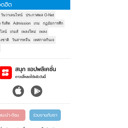
ดฮิต
 วันวาเลนไทน์
ประกาศผล O-Net
ว รังสิต
Admission
เกม
กฏอัยการศึก
นไลน์
เกมส์
เพลงใหม่
เพลง
่งชาติ
วันสารทจีน
เทศกาลกินเจ
สนุก แอปพลิเคชั่น
ดาวน์โหลดได้แล้ววันนี้
แนะนำ-ติชม
ร่วมงานกับเรา