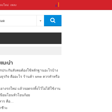
ลงใหม่
เพลง
งหมด
แนะนำ
ิกประกันสังคมต้องใช้หลักฐานอะไรบ้าง
นธุรกิจ คืออะไร ร้านค้า sme ควรทำหรือ
นยางรถใหม่ แล้วจอดรถทิ้งไว้ไม่ได้ใช้งาน
นียมโยนหัวโยนก้อย
หาร คือ…
าชีวะ