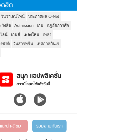
ดฮิต
 วันวาเลนไทน์
ประกาศผล O-Net
ว รังสิต
Admission
เกม
กฏอัยการศึก
นไลน์
เกมส์
เพลงใหม่
เพลง
่งชาติ
วันสารทจีน
เทศกาลกินเจ
สนุก แอปพลิเคชั่น
ดาวน์โหลดได้แล้ววันนี้
แนะนำ-ติชม
ร่วมงานกับเรา