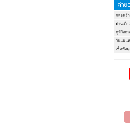
คำยอ
กลอนรัก
บ้านเดี่ย
ดูทีวีออ
วันแม่แห
เช็คพัสดุ