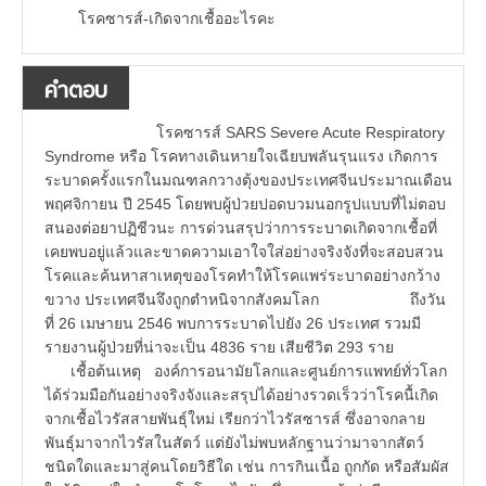
โรคซารส์-เกิดจากเชื้ออะไรคะ
คำตอบ
โรคซารส์ SARS Severe Acute Respiratory
Syndrome หรือ โรคทางเดินหายใจเฉียบพลันรุนแรง เกิดการ
ระบาดครั้งแรกในมณฑลกวางตุ้งของประเทศจีนประมาณเดือน
พฤศจิกายน ปี 2545 โดยพบผู้ป่วยปอดบวมนอกรูปแบบที่ไม่ตอบ
สนองต่อยาปฏิชีวนะ การด่วนสรุปว่าการระบาดเกิดจากเชื้อที่
เคยพบอยู่แล้วและขาดความเอาใจใส่อย่างจริงจังที่จะสอบสวน
โรคและค้นหาสาเหตุของโรคทำให้โรคแพร่ระบาดอย่างกว้าง
ขวาง ประเทศจีนจึงถูกตำหนิจากสังคมโลก ถึงวัน
ที่ 26 เมษายน 2546 พบการระบาดไปยัง 26 ประเทศ รวมมี
รายงานผู้ป่วยที่น่าจะเป็น 4836 ราย เสียชีวิต 293 ราย
เชื้อต้นเหตุ องค์การอนามัยโลกและศูนย์การแพทย์ทั่วโลก
ได้ร่วมมือกันอย่างจริงจังและสรุปได้อย่างรวดเร็วว่าโรคนื้เกิด
จากเชื้อไวรัสสายพันธุ์ใหม่ เรียกว่าไวรัสซารส์ ซึ่งอาจกลาย
พันธุ์มาจากไวรัสในสัตว์ แต่ยังไม่พบหลักฐานว่ามาจากสัตว์
ชนิดใดและมาสู่คนโดยวิธีใด เช่น การกินเนื้อ ถูกกัด หรือสัมผัส