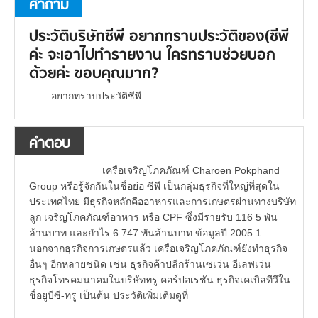
คำถาม
ประวัติบริษัทซีพี อยากทราบประวัติของ(ซีพี
ค่ะ จะเอาไปทำรายงาน ใครทราบช่วยบอก
ด้วยค่ะ ขอบคุณมาก?
อยากทราบประวัติซีพี
คำตอบ
เครือเจริญโภคภัณฑ์ Charoen Pokphand
Group หรือรู้จักกันในชื่อย่อ ซีพี เป็นกลุ่มธุรกิจที่ใหญ่ที่สุดใน
ประเทศไทย มีธุรกิจหลักคืออาหารและการเกษตรผ่านทางบริษัท
ลูก เจริญโภคภัณฑ์อาหาร หรือ CPF ซึ่งมีรายรับ 116 5 พัน
ล้านบาท และกำไร 6 747 พันล้านบาท ข้อมูลปี 2005 1
นอกจากธุรกิจการเกษตรแล้ว เครือเจริญโภคภัณฑ์ยังทำธุรกิจ
อื่นๆ อีกหลายชนิด เช่น ธุรกิจค้าปลีกร้านเซเว่น อีเลฟเว่น
ธุรกิจโทรคมนาคมในบริษัททรู คอร์ปอเรชัน ธุรกิจเคเบิลทีวีใน
ชื่อยูบีซี-ทรู เป็นต้น ประวัติเพิ่มเติมดูที่