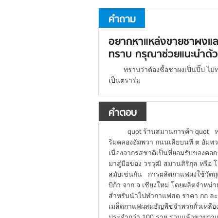
คำถาม
อยากหาแหล่งขายชาผงแล
ทราบ กรุณาช่วยแนะนำด้วย
ทราบว่าต้องซื้อชาผงเป็นปิ๊ป ไ
เป็นตราร่ม
คำตอบ
quot ร้านสมานการค้า quot หา
ริมคลองอัมพวา ถนนเลียบนที ต อัมพ
เนื่องจากรสชาติเป็นที่ยอมรับของค
มาสู่มือของ วรวุฒิ สมานสิริกุล หรือ 
สมัยเช่นกัน การผลิตกาแฟผงใช้วัตถุด
บิก้า จาก จ เชียงใหม่ โดยผลิตจำหน
สำหรับนำไปทำกาแฟสด ราคา กก ละ 
เมล็ดกาแฟผสมธัญพืชจำพวกถั่วเหลือง แ
ประจำกว่า 100 ราย รวมแล้วขายกา