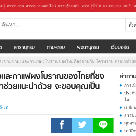
มรู้
สารานุกรม
สารานุกรมออนไลน์
ความรู้รอบตัว
ความรู้ทั่วไป
พจนานุกรม
เกมส์
เพ
ทั้
ีต
สารานุกรม
ถาม-ตอบ
พจนานุกรม
เว็บบอร์ด
่งขายชาผงและกาแฟผงโบราณของไทยที่ชงขายกัน ใครทราบ กรุณาช่วยแนะ
งและกาแฟผงโบราณของไทยที่ชง
คำถาม
าช่วยแนะนำด้วย จะขอบคุณเป็น
การเบ
ประกั
ไม่
เปลี่ย
ห็น 0
ธรรมเ
มุกดา
นาฬิก