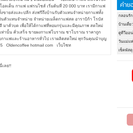
คำยอ
ฟ โอลเด็น กาแฟ แฟรนไชส์ เริ่มต้นที่ 20 000 บาท เรามีกาแฟ
ายส่งและปลีก ส่งฟรีถึงบ้านรับตัวแทนจำหน่ายกาแฟทั้ง
กลอนรัก
เป็นตัวแทนจำหน่าย จำหน่ายเมล็ดกาแฟสด อาราบิก้า โรบัส
บ้านเดี่ย
ดี มาคั่วบด เพื่อให้ได้กาแฟที่หอมกรุ่นและมีคุณภาพ สดใหม่
 ก เท่านั้น คั่วเสร็จ ขายผงกาแฟโบราณ ชาโบราณ ราคาถูก
ดูทีวีออ
ายกาแฟและร้านอาหารทั่วไป เราผลิตสดใหม่ ทุกวันคุณนำบุญ
วันแม่แห
5 Oldencoffee hotmail com เว็บไซท
เช็คพัสดุ
ี่เลย!!