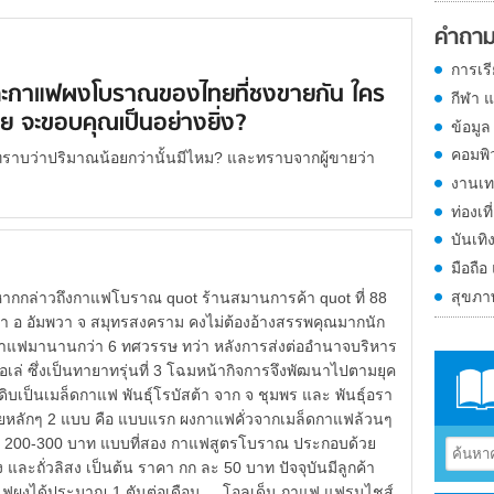
คำถาม
การเร
ะกาแฟผงโบราณของไทยที่ชงขายกัน ใคร
กีฬา 
 จะขอบคุณเป็นอย่างยิ่ง?
ข้อมูล
คอมพิ
ม่ทราบว่าปริมาณน้อยกว่านั้นมีไหม? และทราบจากผู้ขายว่า
งานเท
ท่องเที
บันเทิ
มือถือ
สุขภ
กกล่าวถึงกาแฟโบราณ quot ร้านสมานการค้า quot ที่ 88
วา อ อัมพวา จ สมุทรสงคราม คงไม่ต้องอ้างสรรพคุณมากนัก
อกาแฟมานานกว่า 6 ทศวรรษ ทว่า หลังการส่งต่ออำนาจบริหาร
โอเล่ ซึ่งเป็นทายาทรุ่นที่ 3 โฉมหน้ากิจการจึงพัฒนาไปตามยุค
ิบเป็นเมล็ดกาแฟ พันธุ์โรบัสต้า จาก จ ชุมพร และ พันธุ์อรา
่ายหลักๆ 2 แบบ คือ แบบแรก ผงกาแฟคั่วจากเมล็ดกาแฟล้วนๆ
200-300 บาท แบบที่สอง กาแฟสูตรโบราณ ประกอบด้วย
ละถั่วลิสง เป็นต้น ราคา กก ละ 50 บาท ปัจจุบันมีลูกค้า
แฟผงได้ประมาณ 1 ตันต่อเดือน โอลเด็น กาแฟ แฟรนไชส์