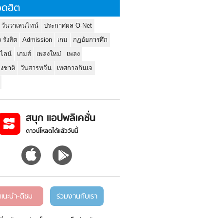
ดฮิต
 วันวาเลนไทน์
ประกาศผล O-Net
ว รังสิต
Admission
เกม
กฏอัยการศึก
นไลน์
เกมส์
เพลงใหม่
เพลง
่งชาติ
วันสารทจีน
เทศกาลกินเจ
สนุก แอปพลิเคชั่น
ดาวน์โหลดได้แล้ววันนี้
แนะนำ-ติชม
ร่วมงานกับเรา