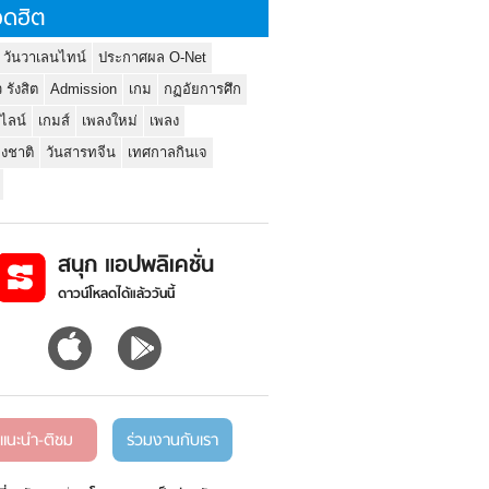
ดฮิต
 วันวาเลนไทน์
ประกาศผล O-Net
ว รังสิต
Admission
เกม
กฏอัยการศึก
นไลน์
เกมส์
เพลงใหม่
เพลง
่งชาติ
วันสารทจีน
เทศกาลกินเจ
สนุก แอปพลิเคชั่น
ดาวน์โหลดได้แล้ววันนี้
แนะนำ-ติชม
ร่วมงานกับเรา