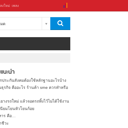
ลงใหม่
เพลง
งหมด
แนะนำ
ิกประกันสังคมต้องใช้หลักฐานอะไรบ้าง
นธุรกิจ คืออะไร ร้านค้า sme ควรทำหรือ
นยางรถใหม่ แล้วจอดรถทิ้งไว้ไม่ได้ใช้งาน
นียมโยนหัวโยนก้อย
หาร คือ…
าชีวะ