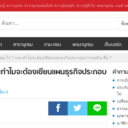
มรู้
สารานุกรม
สารานุกรมออนไลน์
ความรู้รอบตัว
ความรู้ทั่วไป
พจนานุกรม
เกมส์
เพ
ทั้
ีต
สารานุกรม
ถาม-ตอบ
พจนานุกรม
เว็บบอร์ด
ืออะไร ? และทำไมจะต้องเขียนแผนธุรกิจประกอบการขอสินเชื่อ ?
ละทำไมจะต้องเขียนแผนธุรกิจประกอบ
คำถาม
การเบ
ประกั
ห็น 0
ไม่
เปลี่ย
ธรรมเ
มุกดา
นาฬิก